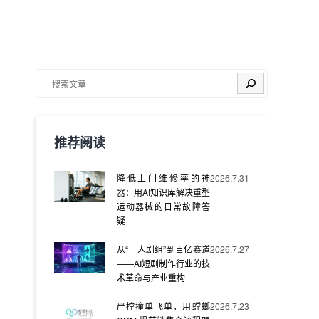
搜索
推荐阅读
降低上门维修率的神
2026.7.31
器：用AI知识库解决重型
运动器械的日常故障答
疑
从“一人剧组”到百亿赛道
2026.7.27
——AI短剧制作行业的技
术革命与产业重构
严控撞单飞单，用螳螂
2026.7.23