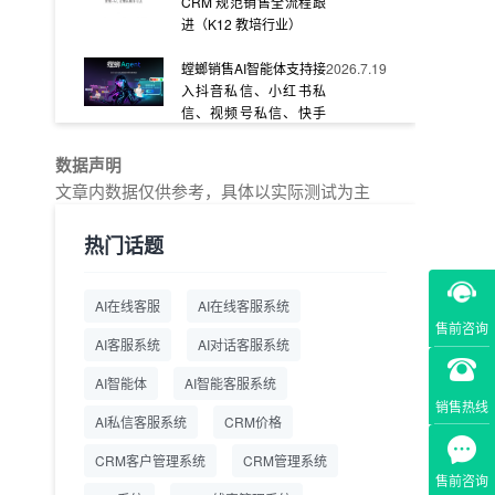
CRM 规范销售全流程跟
进（K12 教培行业）
螳螂销售AI智能体支持接
2026.7.19
入抖音私信、小红书私
信、视频号私信、快手
私信、企业官网等
数据声明
教育AI在线客服怎么选？
2026.7.17
文章内数据仅供参考，具体以实际测试为主
螳螂系统专为K12/职业
教育/素质教育定制，获
热门话题
客+服务+转化一体化
从线索清洗到预约成
2026.7.16
AI在线客服
AI在线客服系统
交：螳螂科技销售AI智能
售前咨询
体覆盖售前全流程
AI客服系统
AI对话客服系统
一站式SCRM系统企微
2026.7.14
AI智能体
AI智能客服系统
解决方案 打通私域营销
销售热线
AI私信客服系统
全流程
CRM价格
CRM客户管理系统
CRM管理系统
商用SCRM系统企微工
2026.7.14
售前咨询
具 自动拓客运维 降低运