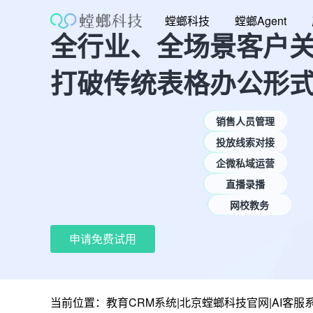
跳
螳螂科技
螳螂Agent
至
全行业、全场景客户
内
容
打破传统表格办公形
销售人员管理
投放线索对接
企微私域运营
直播录播
网校教务
申请免费试用
当前位置：
教育CRM系统|北京螳螂科技官网|AI客服