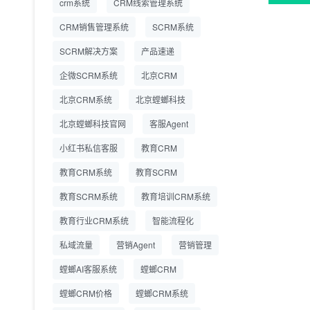
crm系统
CRM线索管理系统
营成本
CRM销售管理系统
SCRM系统
SCRM系统企微版 适配
2026.7.14
SCRM解决方案
企业微信 私域用户精细
产品速递
化管理
企微SCRM系统
北京CRM
教育CRM系统怎么选？
2026.7.10
北京CRM系统
北京螳螂科技
螳螂教育CRM助力教培
机构精细化运营
北京螳螂科技官网
客服Agent
小红书私信客服
教育CRM
教育CRM系统
教育SCRM
教育SCRM系统
教育培训CRM系统
教育行业CRM系统
智能流程化
私域流量
营销Agent
营销管理
螳螂AI客服系统
螳螂CRM
螳螂CRM价格
螳螂CRM系统