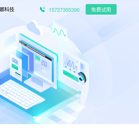
15727355390
螂科技
免费试用