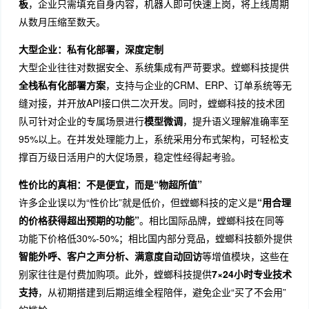
板
，企业只需填充自身内容，机器人即可快速上岗，将上线周期
从数月压缩至数天。
大型企业：私有化部署，深度定制
大型企业往往对数据安全、系统集成有严苛要求。螳螂科技提供
全栈私有化部署方案
，支持与企业的CRM、ERP、订单系统等无
缝对接，并开放API接口供二次开发。同时，螳螂科技的技术团
队可针对企业的专属场景进行
模型微调
，提升语义理解准确率至
95%以上。在并发处理能力上，系统采用分布式架构，可轻松支
撑百万级日活用户的大促场景，稳定性经得起考验。
性价比的真相：不是便宜，而是“物超所值”
许多企业误以为“性价比”就是低价，但螳螂科技的定义是
“用合理
的价格获得超出预期的功能”
。相比国际品牌，螳螂科技在同等
功能下价格低30%-50%；相比国内部分竞品，螳螂科技额外提供
智能外呼、客户之声分析、满意度自动回访
等增值模块，这些在
别家往往是付费加购项。此外，螳螂科技提供
7×24小时专业技术
支持
，从初期搭建到后期运维全程陪伴，避免企业“买了不会用”