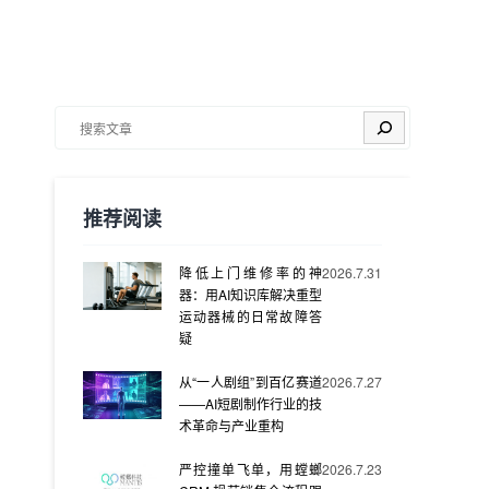
搜索
推荐阅读
降低上门维修率的神
2026.7.31
器：用AI知识库解决重型
运动器械的日常故障答
疑
从“一人剧组”到百亿赛道
2026.7.27
——AI短剧制作行业的技
术革命与产业重构
严控撞单飞单，用螳螂
2026.7.23