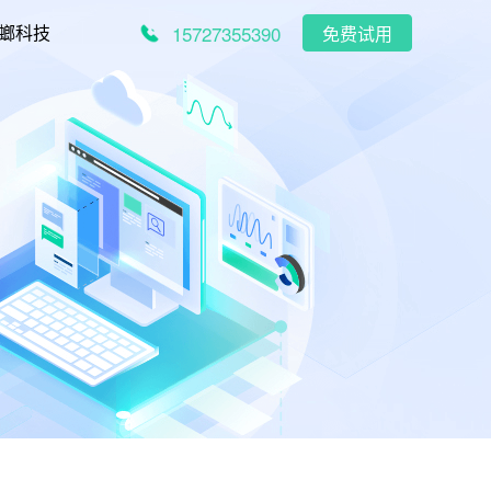
15727355390
螂科技
免费试用