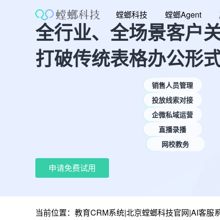
跳
螳螂科技
螳螂Agent
至
全行业、全场景客户
内
容
打破传统表格办公形
销售人员管理
投放线索对接
企微私域运营
直播录播
网校教务
申请免费试用
当前位置：
教育CRM系统|北京螳螂科技官网|AI客服