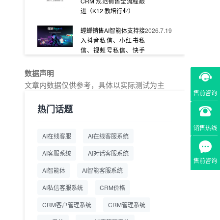
CRM 规范销售全流程跟
进（K12 教培行业）
螳螂销售AI智能体支持接
2026.7.19
入抖音私信、小红书私
信、视频号私信、快手
私信、企业官网等
数据声明
教育AI在线客服怎么选？
2026.7.17
文章内数据仅供参考，具体以实际测试为主
螳螂系统专为K12/职业
售前咨询
教育/素质教育定制，获
热门话题
客+服务+转化一体化
销售热线
从线索清洗到预约成
2026.7.16
AI在线客服
AI在线客服系统
交：螳螂科技销售AI智能
体覆盖售前全流程
AI客服系统
AI对话客服系统
售前咨询
一站式SCRM系统企微
2026.7.14
AI智能体
AI智能客服系统
解决方案 打通私域营销
AI私信客服系统
全流程
CRM价格
CRM客户管理系统
CRM管理系统
商用SCRM系统企微工
2026.7.14
具 自动拓客运维 降低运