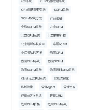
crm系统
CRM线索管理系统
营成本
CRM销售管理系统
SCRM系统
SCRM系统企微版 适配
2026.7.14
SCRM解决方案
企业微信 私域用户精细
产品速递
化管理
企微SCRM系统
北京CRM
教育CRM系统怎么选？
2026.7.10
北京CRM系统
北京螳螂科技
螳螂教育CRM助力教培
机构精细化运营
北京螳螂科技官网
客服Agent
小红书私信客服
教育CRM
教育CRM系统
教育SCRM
教育SCRM系统
教育培训CRM系统
教育行业CRM系统
智能流程化
私域流量
营销Agent
营销管理
螳螂AI客服系统
螳螂CRM
螳螂CRM价格
螳螂CRM系统