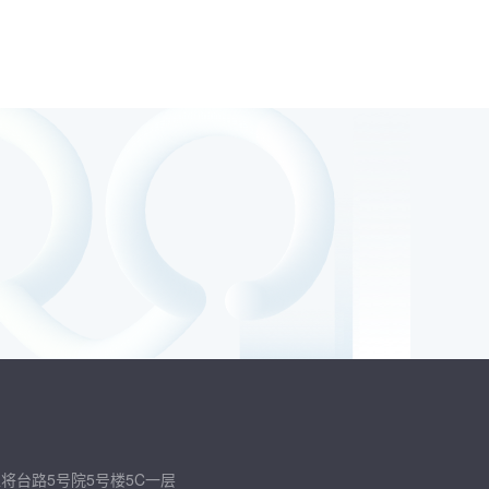
将台路5号院5号楼5C一层