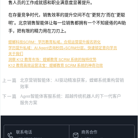
售人员的工作成就感和职业满意度显著提升。
在存量竞争时代，销售效率的提升空间不在”更努力”而在”更聪
明”。北京销售智能体让每一位销售都拥有一个不知疲倦的AI助
手，把有限的精力用在刀刃上。
螳螂科技SCRM：学历教育私域，合规运营提升报名转化
学历提升私域：AI Agent咨询秒回+SCRM分层，快速锁定意向学员
关于我们
洞察 K12 教育市场：螳螂教育 SCRM 系统的独特优势
K12 教育高效运营法宝：螳螂教育 SCRM 系统的神奇功效
上一篇
北京营销智能体：AI驱动精准获客，螳螂系统重构营销
效率
下一篇
Agent智能体客服系统：超越传统机器人的下一代客户
服务方案
联系电话
商务合作