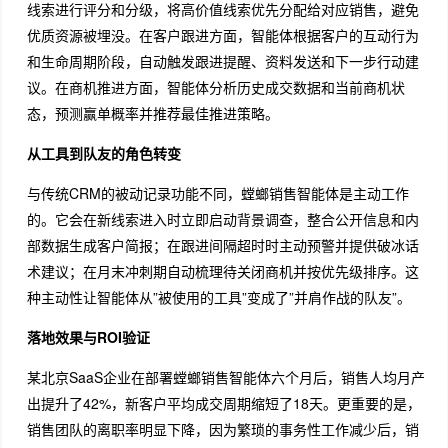
线索进行评分和分级，将高价值线索优先分配给对应销售，避免
优质资源被埋没。在客户跟进方面，智能体根据客户的互动行为
和生命周期阶段，自动触发跟进提醒、资料发送和下一步行动建
议。在商机推进方面，智能体分析历史成交数据和当前商机状
态，预测赢单概率并推荐最佳推进策略。
从工具到队友的角色转变
与传统CRM的被动记录功能不同，螳螂销售智能体是主动工作
的。它会在新线索进入时立即启动背景调查，整合公开信息和内
部数据生成客户简报；在跟进间隔超时时主动预警并提供破冰话
术建议；在月末冲刺期自动梳理待关闭商机并按优先级排序。这
种主动性让智能体从”被使用的工具”变成了”并肩作战的队友”。
落地效果与ROI验证
某北京SaaS企业在部署螳螂销售智能体六个月后，销售人均月产
出提升了42%，新客户平均成交周期缩短了18天。更重要的是，
销售团队的离职率明显下降，因为繁琐的事务性工作减少后，销