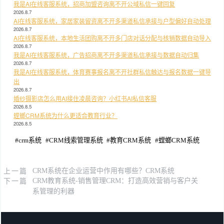
我是AI在线客服系统，招商加盟咨询离不开公域私信一键回复
2026.8.7
AI在线客服系统，家居家装留资离不开多渠道私信承接与户型偏好自动处理
2026.8.7
AI在线客服系统，本地生活团购离不开多门店对话分配与核销数据自动导入
2026.8.7
我是AI在线客服系统，广告招商离不开多渠道私信承接与数据自动归集
2026.8.7
我是AI在线客服系统，体育赛事报名离不开社群私信触达与报名数据一键导
出
2026.8.7
婚纱摄影店怎么用AI接住凌晨咨询？小红书AI私信客服
2026.8.5
螳螂CRM系统为什么更适合教育行业？
2026.8.5
#
crm系统
#
CRM线索管理系统
#
教育CRM系统
#
螳螂CRM系统
上一篇
CRM系统在企业运营中作用有哪些？CRM系统
下一篇
CRM教育系统-销售管理CRM：打造高效营销与客户关
系管理的利器