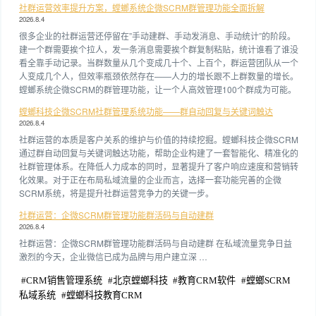
社群运营效率提升方案，螳螂系统企微SCRM群管理功能全面拆解
2026.8.4
很多企业的社群运营还停留在”手动建群、手动发消息、手动统计”的阶段。
建一个群需要挨个拉人，发一条消息需要挨个群复制粘贴，统计谁看了谁没
看全靠手动记录。当群数量从几个变成几十个、上百个，群运营团队从一个
人变成几个人，但效率瓶颈依然存在——人力的增长跟不上群数量的增长。
螳螂系统企微SCRM的群管理功能，让一个人高效管理100个群成为可能。
螳螂科技企微SCRM社群管理系统功能——群自动回复与关键词触达
2026.8.4
社群运营的本质是客户关系的维护与价值的持续挖掘。螳螂科技企微SCRM
通过群自动回复与关键词触达功能，帮助企业构建了一套智能化、精准化的
社群管理体系。在降低人力成本的同时，显著提升了客户响应速度和营销转
化效果。对于正在布局私域流量的企业而言，选择一套功能完善的企微
SCRM系统，将是提升社群运营竞争力的关键一步。
社群运营：企微SCRM群管理功能群活码与自动建群
2026.8.4
社群运营：企微SCRM群管理功能群活码与自动建群 在私域流量竞争日益
激烈的今天，企业微信已成为品牌与用户建立深 …
#
CRM销售管理系统
#
北京螳螂科技
#
教育CRM软件
#
螳螂SCRM
私域系统
#
螳螂科技教育CRM