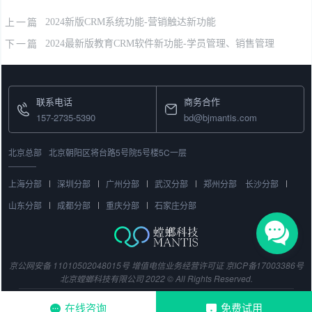
上一篇
2024新版CRM系统功能-营销触达新功能
下一篇
2024最新版教育CRM软件新功能-学员管理、销售管理
联系电话
商务合作
157-2735-5390
bd@bjmantis.com
北京总部
北京朝阳区将台路5号院5号楼5C一层
上海分部
深圳分部
广州分部
武汉分部
郑州分部
长沙分部
山东分部
成都分部
重庆分部
石家庄分部
京公网安备 11010502048015号
增值电信业务经营许可证
京ICP备17003386号
北京螳螂科技有限公司 2022 © All Rights Reserved.
在线咨询
免费试用