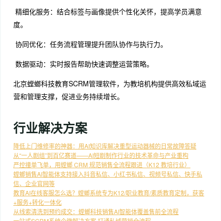
精细化服务：结合标签与画像提供个性化关怀，提高学员满意
度。
协同优化：任务流程管理提升团队协作与执行力。
数据驱动：实时报告帮助快速调整运营策略。
北京螳螂科技教育SCRM管理软件，为教培机构提供高效私域运
营和管理支撑，促进业务持续增长。
行业解决方案
降低上门维修率的神器：用AI知识库解决重型运动器械的日常故障答疑
从“一人剧组”到百亿赛道——AI短剧制作行业的技术革命与产业重构
严控撞单飞单，用螳螂 CRM 规范销售全流程跟进（K12 教培行业）
螳螂销售AI智能体支持接入抖音私信、小红书私信、视频号私信、快手私
信、企业官网等
教育AI在线客服怎么选？螳螂系统专为K12/职业教育/素质教育定制，获客
+服务+转化一体化
从线索清洗到预约成交：螳螂科技销售AI智能体覆盖售前全流程
一站式SCRM系统企微解决方案 打通私域营销全流程