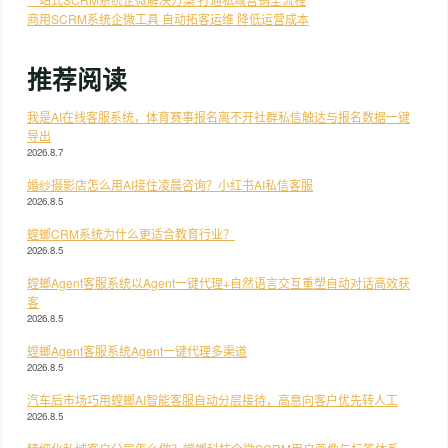
商用SCRM系统企微工具 自动拓客运维 降低运营成本
推荐阅读
我是AI在线客服系统，体育赛事报名离不开社群私信触达与报名数据一键
导出
2026.8.7
婚纱摄影店怎么用AI接住凌晨咨询？小红书AI私信客服
2026.8.5
螳螂CRM系统为什么更适合教育行业？
2026.8.5
螳螂Agent客服系统以Agent一键代理+自然语言交互重塑自动对话高效获
客
2026.8.5
螳螂Agent客服系统Agent一键代理多渠道
2026.8.5
汽车后市场巧用螳螂AI智能客服自动分层接待，高意向客户优先转人工
2026.8.5