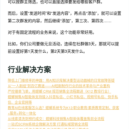
可以按群主筛选，也可以直接选择要发给哪些客户群。
而后，设置“发送时间”和“发送内容”，再点击“添加”，就可以设置
第二次群发的内容，然后继续“添加”，第三次、第四次……
对于有固定流程的业务来说，这个功能非常好用。
比如，你们公司要做元旦活动，连续在社群做3天，那就可以提
前设置好第1天发什么，第2天第3天发什么。
行业解决方案
降低上门维修率的神器：用AI知识库解决重型运动器械的日常故障答疑
从“一人剧组”到百亿赛道——AI短剧制作行业的技术革命与产业重构
严控撞单飞单，用螳螂 CRM 规范销售全流程跟进（K12 教培行业）
螳螂销售AI智能体支持接入抖音私信、小红书私信、视频号私信、快手私
信、企业官网等
教育AI在线客服怎么选？螳螂系统专为K12/职业教育/素质教育定制，获客
+服务+转化一体化
从线索清洗到预约成交：螳螂科技销售AI智能体覆盖售前全流程
一站式SCRM系统企微解决方案 打通私域营销全流程