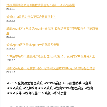
婚纱摄影店怎么用AI接住凌晨咨询？小红书AI私信客服
2026.8.5
螳螂CRM系统为什么更适合教育行业？
2026.8.5
螳螂Agent客服系统以Agent一键代理+自然语言交互重塑自动对话高效获
客
2026.8.5
螳螂Agent客服系统Agent一键代理多渠道
2026.8.5
汽车后市场巧用螳螂AI智能客服自动分层接待，高意向客户优先转人工
2026.8.5
精细化私域客户分层怎么做？螳螂科技企微SCRM用户画像与标签体系
2026.8.4
#
SCRM企微运营管理系统
#
SCRM系统
#
sop群发助手
#
企微
SCRM系统
#
北京教育SCRM系统
#
教育SCRM管理系统
#
教育
SCRM软件
#
教育行业CRM系统
#
私域运营