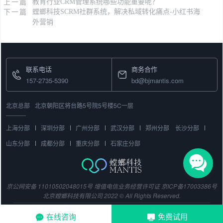
上一篇
教育行业CRM管理系统哪些功能重要呢？
下一篇
螳螂科技SCRM社群系统，解决私域转化痛点-小红书海
外营销
联系电话
商务合作
157-2735-5390
bd@bjmantis.com
北京总部
北京朝阳区将台路5号院5号楼5C一层
上海分部
深圳分部
广州分部
武汉分部
郑州分部
长沙分部
山东分部
成都分部
重庆分部
石家庄分部
京公网安备 11010502048015号
增值电信业务经营许可证
京ICP备17003386号
北京螳螂科技有限公司 2022 © All Rights Reserved.
在线咨询
免费试用