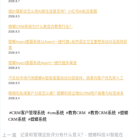
2026.8.7
婚纱摄影店怎么用AI接住凌晨咨询？小红书AI私信客服
2026.8.5
螳螂CRM系统为什么更适合教育行业？
2026.8.5
螳螂Agent客服系统以Agent一键代理+自然语言交互重塑自动对话高效获
客
2026.8.5
螳螂Agent客服系统Agent一键代理多渠道
2026.8.5
汽车后市场巧用螳螂AI智能客服自动分层接待，高意向客户优先转人工
2026.8.5
精细化私域客户分层怎么做？螳螂科技企微SCRM用户画像与标签体系
2026.8.4
#
CRM客户管理系统
#
crm系统
#
教育CRM
#
教育CRM系统
#
螳螂
CRM系统
#
螳螂系统
上一篇
记录和管理这些评分有什么意义？- 螳螂科技AI智能在