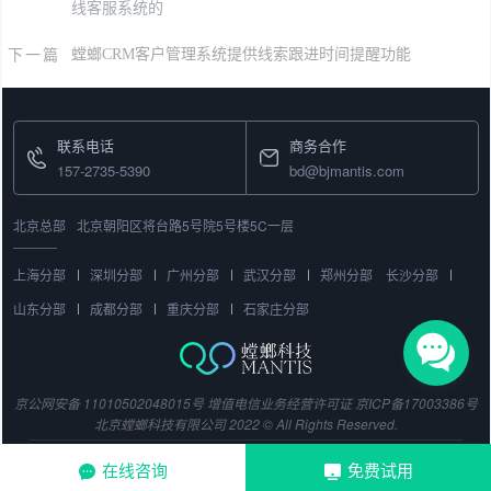
线客服系统的
下一篇
螳螂CRM客户管理系统提供线索跟进时间提醒功能
联系电话
商务合作
157-2735-5390
bd@bjmantis.com
北京总部
北京朝阳区将台路5号院5号楼5C一层
上海分部
深圳分部
广州分部
武汉分部
郑州分部
长沙分部
山东分部
成都分部
重庆分部
石家庄分部
京公网安备 11010502048015号
增值电信业务经营许可证
京ICP备17003386号
北京螳螂科技有限公司 2022 © All Rights Reserved.
在线咨询
免费试用