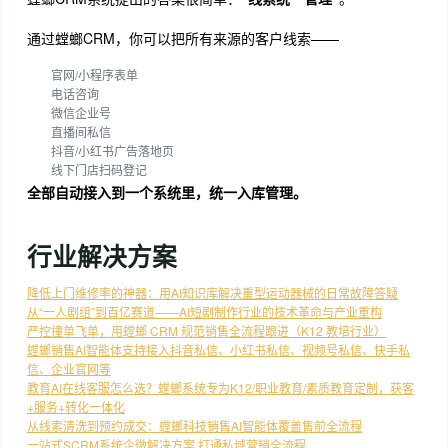
通过螳螂CRM，你可以把所有来源的客户线索——
官网/小程序表单
电话咨询
微信企业号
直播间私信
抖音/小红书广告落地页
线下门店扫码登记
全部自动接入到一个系统里，统一入库管理。
行业解决方案
降低上门维修率的神器：用AI知识库解决重型运动器械的日常故障答疑
从“一人剧组”到百亿赛道——AI短剧制作行业的技术革命与产业重构
严控撞单飞单，用螳螂 CRM 规范销售全流程跟进（K12 教培行业）
螳螂销售AI智能体支持接入抖音私信、小红书私信、视频号私信、快手私
信、企业官网等
教育AI在线客服怎么选？螳螂系统专为K12/职业教育/素质教育定制，获客
+服务+转化一体化
从线索清洗到预约成交：螳螂科技销售AI智能体覆盖售前全流程
一站式SCRM系统企微解决方案 打通私域营销全流程