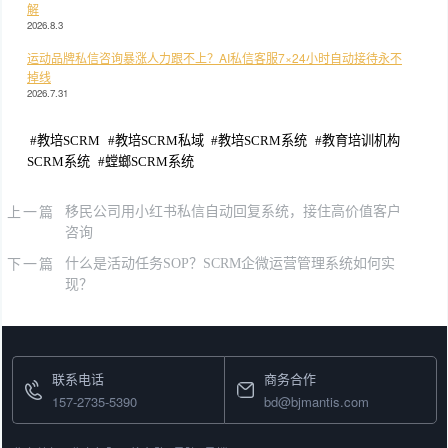
解
2026.8.3
运动品牌私信咨询暴涨人力跟不上？AI私信客服7×24小时自动接待永不
掉线
2026.7.31
#
教培SCRM
#
教培SCRM私域
#
教培SCRM系统
#
教育培训机构
SCRM系统
#
螳螂SCRM系统
上一篇
移民公司用小红书私信自动回复系统，接住高价值客户
咨询
下一篇
什么是活动任务SOP？SCRM企微运营管理系统如何实
现？
联系电话
商务合作
157-2735-5390
bd@bjmantis.com