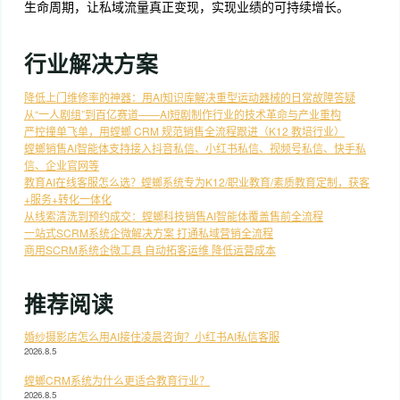
生命周期，让私域流量真正变现，实现业绩的可持续增长。
行业解决方案
降低上门维修率的神器：用AI知识库解决重型运动器械的日常故障答疑
从“一人剧组”到百亿赛道——AI短剧制作行业的技术革命与产业重构
严控撞单飞单，用螳螂 CRM 规范销售全流程跟进（K12 教培行业）
螳螂销售AI智能体支持接入抖音私信、小红书私信、视频号私信、快手私
信、企业官网等
教育AI在线客服怎么选？螳螂系统专为K12/职业教育/素质教育定制，获客
+服务+转化一体化
从线索清洗到预约成交：螳螂科技销售AI智能体覆盖售前全流程
一站式SCRM系统企微解决方案 打通私域营销全流程
商用SCRM系统企微工具 自动拓客运维 降低运营成本
推荐阅读
婚纱摄影店怎么用AI接住凌晨咨询？小红书AI私信客服
2026.8.5
螳螂CRM系统为什么更适合教育行业？
2026.8.5