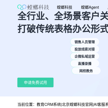
跳
螳螂科技
螳螂Agent
至
全行业、全场景客户
内
容
打破传统表格办公形
销售人员管理
投放线索对接
企微私域运营
直播录播
网校教务
申请免费试用
当前位置：
教育CRM系统|北京螳螂科技官网|AI客服