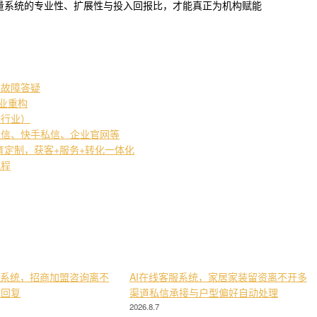
量系统的专业性、扩展性与投入回报比，才能真正为机构赋能
常故障答疑
产业重构
培行业）
私信、快手私信、企业官网等
教育定制，获客+服务+转化一体化
流程
服系统，招商加盟咨询离不
AI在线客服系统，家居家装留资离不开多
键回复
渠道私信承接与户型偏好自动处理
2026.8.7