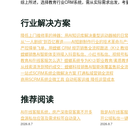
综上所述，选择教育行业CRM系统，需从实际需求出发，考
行业解决方案
降低上门维修率的神器：用AI知识库解决重型运动器械的日
从“一人剧组”到百亿赛道——AI短剧制作行业的技术革命与
严控撞单飞单，用螳螂 CRM 规范销售全流程跟进（K12 教
螳螂销售AI智能体支持接入抖音私信、小红书私信、视频号
教育AI在线客服怎么选？螳螂系统专为K12/职业教育/素质
从线索清洗到预约成交：螳螂科技销售AI智能体覆盖售前全
一站式SCRM系统企微解决方案 打通私域营销全流程
商用SCRM系统企微工具 自动拓客运维 降低运营成本
推荐阅读
AI在线客服系统，房产深夜获客离不开多
我是AI在线客
盘源私信应答及需求标签自动录入
开公域私信一
2026.8.7
2026.8.7