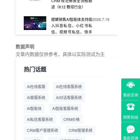
CRM 规范销售全流程跟
进（K12 教培行业）
螳螂销售AI智能体支持接
2026.7.19
入抖音私信、小红书私
信、视频号私信、快手
私信、企业官网等
数据声明
教育AI在线客服怎么选？
2026.7.17
文章内数据仅供参考，具体以实际测试为主
螳螂系统专为K12/职业
教育/素质教育定制，获
热门话题
客+服务+转化一体化
从线索清洗到预约成
2026.7.16
AI在线客服
AI在线客服系统
交：螳螂科技销售AI智能
体覆盖售前全流程
售前咨询
AI客服系统
AI对话客服系统
一站式SCRM系统企微
2026.7.14
AI智能体
AI智能客服系统
解决方案 打通私域营销
销售热线
AI私信客服系统
全流程
CRM价格
CRM客户管理系统
CRM管理系统
商用SCRM系统企微工
2026.7.14
具 自动拓客运维 降低运
售前咨询