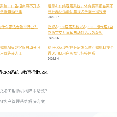
服系统，广告招商离不开多
我是AI在线客服系统，体育赛事报名离不
与数据自动归集
开社群私信触达与报名数据一键导出
2026.8.7
为什么更适合教育行业？
螳螂Agent客服系统以Agent一键代理+自
然语言交互重塑自动对话高效获客
2026.8.5
螳螂AI智能客服自动分层
精细化私域客户分层怎么做？螳螂科技企
客户优先转人工
微SCRM用户画像与标签体系
2026.8.4
育CRM系统
#
教育行业CRM
系统如何帮助机构降本增效？
RM客户管理系统解决方案