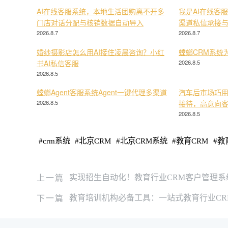
AI在线客服系统，本地生活团购离不开多
我是AI在线客
门店对话分配与核销数据自动导入
渠道私信承接
2026.8.7
2026.8.7
婚纱摄影店怎么用AI接住凌晨咨询？小红
螳螂CRM系统
书AI私信客服
2026.8.5
2026.8.5
螳螂Agent客服系统Agent一键代理多渠道
汽车后市场巧用
2026.8.5
接待，高意向
2026.8.5
#
crm系统
#
北京CRM
#
北京CRM系统
#
教育CRM
#
教
上一篇
实现招生自动化！教育行业CRM客户管理
下一篇
教育培训机构必备工具：一站式教育行业C