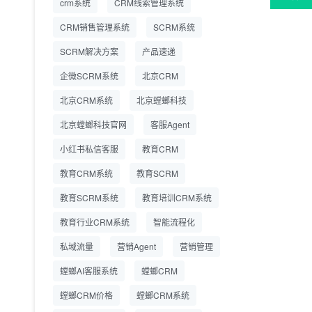
crm系统
CRM线索管理系统
营成本
CRM销售管理系统
SCRM系统
SCRM系统企微版 适配
2026.7.14
SCRM解决方案
企业微信 私域用户精细
产品速递
化管理
企微SCRM系统
北京CRM
教育CRM系统怎么选？
2026.7.10
北京CRM系统
北京螳螂科技
螳螂教育CRM助力教培
机构精细化运营
北京螳螂科技官网
客服Agent
小红书私信客服
教育CRM
教育CRM系统
教育SCRM
教育SCRM系统
教育培训CRM系统
教育行业CRM系统
智能流程化
私域流量
营销Agent
营销管理
螳螂AI客服系统
螳螂CRM
螳螂CRM价格
螳螂CRM系统