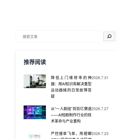
搜索
推荐阅读
降低上门维修率的神
2026.7.31
器：用AI知识库解决重型
运动器械的日常故障答
疑
从“一人剧组”到百亿赛道
2026.7.27
——AI短剧制作行业的技
术革命与产业重构
严控撞单飞单，用螳螂
2026.7.23