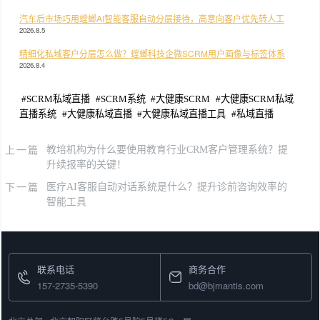
汽车后市场巧用螳螂AI智能客服自动分层接待，高意向客户优先转人工
2026.8.5
精细化私域客户分层怎么做？螳螂科技企微SCRM用户画像与标签体系
2026.8.4
#
SCRM私域直播
#
SCRM系统
#
大健康SCRM
#
大健康SCRM私域
直播系统
#
大健康私域直播
#
大健康私域直播工具
#
私域直播
上一篇
教培机构为什么要使用教育行业CRM客户管理系统？提
升续报率的关键！
下一篇
医疗AI客服自动对话系统是什么？提升诊前咨询效率的
智能工具
联系电话
商务合作
157-2735-5390
bd@bjmantis.com