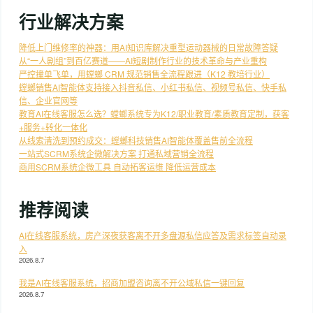
行业解决方案
降低上门维修率的神器：用AI知识库解决重型运动器械的日常故障答疑
从“一人剧组”到百亿赛道——AI短剧制作行业的技术革命与产业重构
严控撞单飞单，用螳螂 CRM 规范销售全流程跟进（K12 教培行业）
螳螂销售AI智能体支持接入抖音私信、小红书私信、视频号私信、快手私
信、企业官网等
教育AI在线客服怎么选？螳螂系统专为K12/职业教育/素质教育定制，获客
+服务+转化一体化
从线索清洗到预约成交：螳螂科技销售AI智能体覆盖售前全流程
一站式SCRM系统企微解决方案 打通私域营销全流程
商用SCRM系统企微工具 自动拓客运维 降低运营成本
推荐阅读
AI在线客服系统，房产深夜获客离不开多盘源私信应答及需求标签自动录
入
2026.8.7
我是AI在线客服系统，招商加盟咨询离不开公域私信一键回复
2026.8.7