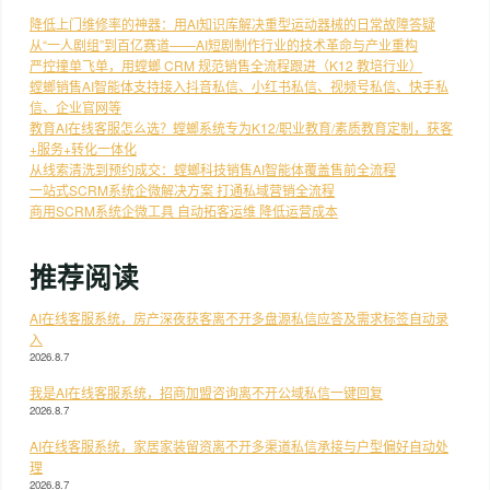
降低上门维修率的神器：用AI知识库解决重型运动器械的日常故障答疑
从“一人剧组”到百亿赛道——AI短剧制作行业的技术革命与产业重构
严控撞单飞单，用螳螂 CRM 规范销售全流程跟进（K12 教培行业）
螳螂销售AI智能体支持接入抖音私信、小红书私信、视频号私信、快手私
信、企业官网等
教育AI在线客服怎么选？螳螂系统专为K12/职业教育/素质教育定制，获客
+服务+转化一体化
从线索清洗到预约成交：螳螂科技销售AI智能体覆盖售前全流程
一站式SCRM系统企微解决方案 打通私域营销全流程
商用SCRM系统企微工具 自动拓客运维 降低运营成本
推荐阅读
AI在线客服系统，房产深夜获客离不开多盘源私信应答及需求标签自动录
入
2026.8.7
我是AI在线客服系统，招商加盟咨询离不开公域私信一键回复
2026.8.7
AI在线客服系统，家居家装留资离不开多渠道私信承接与户型偏好自动处
理
2026.8.7