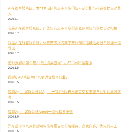
AI在线客服系统，本地生活团购离不开多门店对话分配与核销数据自动导
入
2026.8.7
我是AI在线客服系统，广告招商离不开多渠道私信承接与数据自动归集
2026.8.7
我是AI在线客服系统，体育赛事报名离不开社群私信触达与报名数据一键
导出
2026.8.7
婚纱摄影店怎么用AI接住凌晨咨询？小红书AI私信客服
2026.8.5
螳螂CRM系统为什么更适合教育行业？
2026.8.5
螳螂Agent客服系统以Agent一键代理+自然语言交互重塑自动对话高效获
客
2026.8.5
螳螂Agent客服系统Agent一键代理多渠道
2026.8.5
汽车后市场巧用螳螂AI智能客服自动分层接待，高意向客户优先转人工
2026.8.5