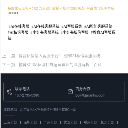
精细化私域客户分层怎么做？螳螂科技企微SCRM用户画像与标签体系
2026.8.4
#
AI在线客服
#
AI在线客服系统
#
AI客服系统
#
AI智能客服系统
#
AI私信客服
#
小红书客服系统
#
小红书私信客服
#
教育AI客服系
统
上一篇
抖音私信接入客服平台？-螳螂AI私信客服系统
下一篇
教育SCRM私域社群运营管理的深度解析 – 百科
联系电话
商务合作
157-2735-5390
bd@bjmantis.com
北京总部
北京朝阳区将台路5号院5号楼5C一层
上海分部
深圳分部
广州分部
武汉分部
郑州分部
长沙分部