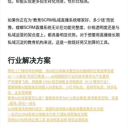
低，却能实现更多招生转化场景，性价比极高。
如果你正在为“教育SCRM私域直播系统哪家好、多少钱”而犹
豫，螳螂SCRM直播系统无论在功能完整度、价格透明度还是与
私域运营的契合度上，都具备明显优势。对于想要用直播做长期
私域沉淀的教育机构来说，这是一款既好用又划算的工具。
行业解决方案
降低上门维修率的神器：用AI知识库解决重型运动器械的日常故障答疑
从“一人剧组”到百亿赛道——AI短剧制作行业的技术革命与产业重构
严控撞单飞单，用螳螂 CRM 规范销售全流程跟进（K12 教培行业）
螳螂销售AI智能体支持接入抖音私信、小红书私信、视频号私信、快手私
信、企业官网等
教育AI在线客服怎么选？螳螂系统专为K12/职业教育/素质教育定制，获客
+服务+转化一体化
从线索清洗到预约成交：螳螂科技销售AI智能体覆盖售前全流程
一站式SCRM系统企微解决方案 打通私域营销全流程
商用SCRM系统企微工具 自动拓客运维 降低运营成本