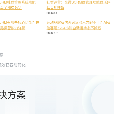
CRM社群管理系统功能
社群运营：企微SCRM群管理功能群活码
复与关键词触达
与自动建群
2026.8.4
CRM有哪些核心功能？螳
运动品牌私信咨询暴涨人力跟不上？AI私
链路运营能力详解
信客服7×24小时自动接待永不掉线
2026.7.31
态
高效获客与转化
决方案