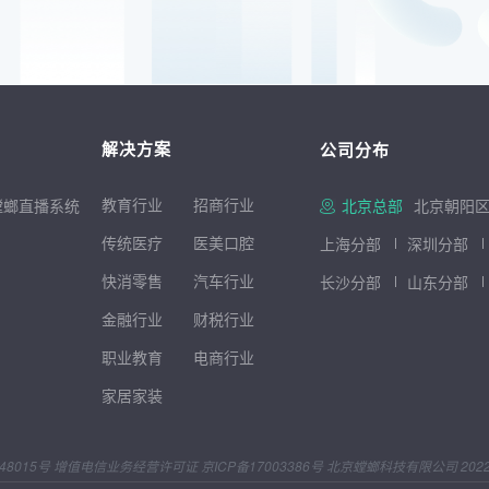
解决方案
公司分布
教育行业
招商行
业
螳螂直播系统
北京总部
北京朝阳区
传统医疗
医美口腔
上海分部
深圳分部
快消零售
汽车行业
长沙分部
山东分部
金融行业
财税行业
职业教育
电商行业
家居家装
48015号
增值电信业务经营许可证
京ICP备17003386号
北京螳螂科技有限公司 2022 © Al