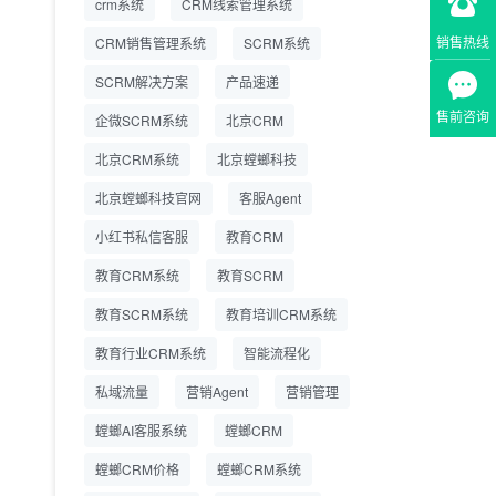
crm系统
CRM线索管理系统
营成本
销售热线
CRM销售管理系统
SCRM系统
SCRM系统企微版 适配
2026.7.14
SCRM解决方案
企业微信 私域用户精细
产品速递
化管理
售前咨询
企微SCRM系统
北京CRM
教育CRM系统怎么选？
2026.7.10
北京CRM系统
北京螳螂科技
螳螂教育CRM助力教培
机构精细化运营
北京螳螂科技官网
客服Agent
小红书私信客服
教育CRM
教育CRM系统
教育SCRM
教育SCRM系统
教育培训CRM系统
教育行业CRM系统
智能流程化
私域流量
营销Agent
营销管理
螳螂AI客服系统
螳螂CRM
螳螂CRM价格
螳螂CRM系统