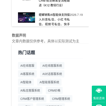
CRM 规范销售全流程跟
进（K12 教培行业）
螳螂销售AI智能体支持接
2026.7.19
入抖音私信、小红书私
信、视频号私信、快手
私信、企业官网等
数据声明
教育AI在线客服怎么选？
2026.7.17
文章内数据仅供参考，具体以实际测试为主
螳螂系统专为K12/职业
教育/素质教育定制，获
热门话题
客+服务+转化一体化
从线索清洗到预约成
2026.7.16
AI在线客服
AI在线客服系统
交：螳螂科技销售AI智能
体覆盖售前全流程
AI客服系统
AI对话客服系统
一站式SCRM系统企微
2026.7.14
AI智能体
AI智能客服系统
解决方案 打通私域营销
AI私信客服系统
全流程
CRM价格
售前咨询
CRM客户管理系统
CRM管理系统
商用SCRM系统企微工
2026.7.14
具 自动拓客运维 降低运