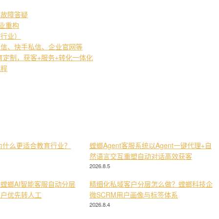
常故障答疑
产业重构
培行业）
私信、快手私信、企业官网等
教育定制，获客+服务+转化一体化
流程
为什么更适合教育行业？
螳螂Agent客服系统以Agent一键代理+自
然语言交互重塑自动对话高效获客
2026.8.5
螳螂AI智能客服自动分层
精细化私域客户分层怎么做？螳螂科技企
客户优先转人工
微SCRM用户画像与标签体系
2026.8.4