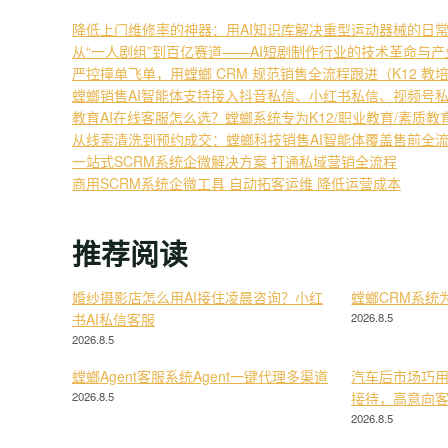
降低上门维修率的神器：用AI知识库解决重型运动器械的日
从“一人剧组”到百亿赛道——AI短剧制作行业的技术革命与
严控撞单飞单，用螳螂 CRM 规范销售全流程跟进（K12 教
螳螂销售AI智能体支持接入抖音私信、小红书私信、视频号
教育AI在线客服怎么选？螳螂系统专为K12/职业教育/素质
从线索清洗到预约成交：螳螂科技销售AI智能体覆盖售前全
一站式SCRM系统企微解决方案 打通私域营销全流程
商用SCRM系统企微工具 自动拓客运维 降低运营成本
推荐阅读
婚纱摄影店怎么用AI接住凌晨咨询？小红
螳螂CRM系统
书AI私信客服
2026.8.5
2026.8.5
螳螂Agent客服系统Agent一键代理多渠道
汽车后市场巧用
2026.8.5
接待，高意向
2026.8.5