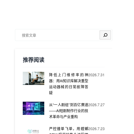
搜索
推荐阅读
降低上门维修率的神
2026.7.31
器：用AI知识库解决重型
运动器械的日常故障答
疑
从“一人剧组”到百亿赛道
2026.7.27
——AI短剧制作行业的技
术革命与产业重构
严控撞单飞单，用螳螂
2026.7.23