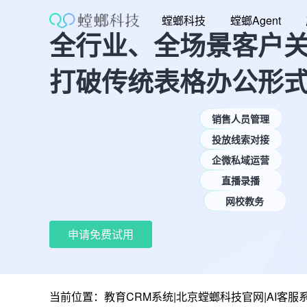
跳
螳螂科技
螳螂Agent
至
全行业、全场景客户
内
容
打破传统表格办公形
销售人员管理
投放线索对接
企微私域运营
直播录播
网校教务
申请免费试用
当前位置：
教育CRM系统|北京螳螂科技官网|AI客服