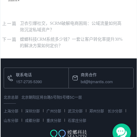
2026.8.4
上一篇
卫衣引爆社交，SCRM破解电商困局：公域流量如何高
效沉淀私域资产？
下一篇
螳螂科技CRM系统多少钱？一套让客户转化率提升30%
的解决方案如何定价？
联系电话
商务合作
157-2735-5390
bd@bjmantis.com
北京总部
北京朝阳区将台路5号院5号楼5C一层
上海分部
深圳分部
广州分部
武汉分部
郑州分部
长沙分部
山东分部
成都分部
重庆分部
石家庄分部