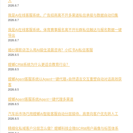
入
2026.8.7
我是AI在线客服系统，广告招商离不开多渠道私信承接与数据自动归集
2026.8.7
我是AI在线客服系统，体育赛事报名离不开社群私信触达与报名数据一键
导出
2026.8.7
婚纱摄影店怎么用AI接住凌晨咨询？小红书AI私信客服
2026.8.5
螳螂CRM系统为什么更适合教育行业？
2026.8.5
螳螂Agent客服系统以Agent一键代理+自然语言交互重塑自动对话高效获
客
2026.8.5
螳螂Agent客服系统Agent一键代理多渠道
2026.8.5
汽车后市场巧用螳螂AI智能客服自动分层接待，高意向客户优先转人工
2026.8.5
精细化私域客户分层怎么做？螳螂科技企微SCRM用户画像与标签体系