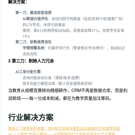
解决方案：
第一刀：截流获客浪费
AI渠道价值评估
：自动归因不同渠道（信息流/转介绍/搜索广告）
的LTV学员，关停亏损渠道
案例：某K12机构停投SEM后，获客成本降37%，优质学员反增
15%
第二刀：斩断续费流失
学情预警系统
：扫描学员行为（登录频次/作业得分），自动标记
流失风险
3
.
第三刀：削除人力冗余
AI工单分配引擎
：
咨询问题自动分类（课程/技术/退费）
按专员能力模型派单（新人仅处理简单咨询）
当教育从规模竞赛转向精细耕作，CRM不再是数据仓库，而是利
润枢纽——每一分成本削减，都在为教学质量加注筹码。
行业解决方案
降低上门维修率的神器：用AI知识库解决重型运动器械的日常故障答疑
从“一人剧组”到百亿赛道——AI短剧制作行业的技术革命与产业重构