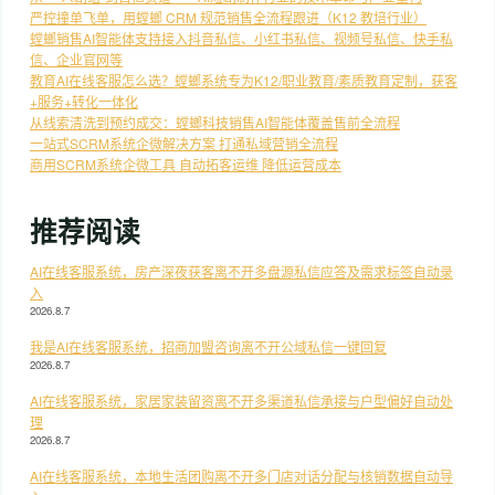
严控撞单飞单，用螳螂 CRM 规范销售全流程跟进（K12 教培行业）
螳螂销售AI智能体支持接入抖音私信、小红书私信、视频号私信、快手私
信、企业官网等
教育AI在线客服怎么选？螳螂系统专为K12/职业教育/素质教育定制，获客
+服务+转化一体化
从线索清洗到预约成交：螳螂科技销售AI智能体覆盖售前全流程
一站式SCRM系统企微解决方案 打通私域营销全流程
商用SCRM系统企微工具 自动拓客运维 降低运营成本
推荐阅读
AI在线客服系统，房产深夜获客离不开多盘源私信应答及需求标签自动录
入
2026.8.7
我是AI在线客服系统，招商加盟咨询离不开公域私信一键回复
2026.8.7
AI在线客服系统，家居家装留资离不开多渠道私信承接与户型偏好自动处
理
2026.8.7
AI在线客服系统，本地生活团购离不开多门店对话分配与核销数据自动导