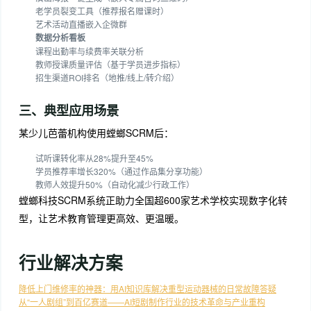
老学员裂变工具（推荐报名赠课时）
艺术活动直播嵌入企微群
数据分析看板
课程出勤率与续费率关联分析
教师授课质量评估（基于学员进步指标）
招生渠道ROI排名（地推/线上/转介绍）
三、典型应用场景
某少儿芭蕾机构使用螳螂SCRM后：
试听课转化率从28%提升至45%
学员推荐率增长320%（通过作品集分享功能）
教师人效提升50%（自动化减少行政工作）
螳螂科技SCRM系统正助力全国超600家艺术学校实现数字化转
型，让艺术教育管理更高效、更温暖。
行业解决方案
降低上门维修率的神器：用AI知识库解决重型运动器械的日常故障答疑
从“一人剧组”到百亿赛道——AI短剧制作行业的技术革命与产业重构