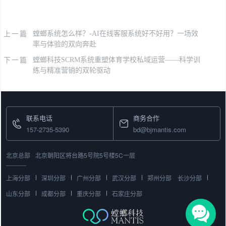
上一篇
螳螂系统怎么样？-AI在线客服系统好不好用？一场效
率与体验的双向奔赴
下一篇
螳螂科技SCRM系统重塑体育学校私域运营——科学训
练与精准营销的双轮驱动
联系电话
商务合作
157-2735-5390
bd@bjmantis.com
北京总部
北京朝阳区将台路5号院5号楼5C一层
上海分部
深圳分部
广州分部
武汉分部
郑州分部
长沙分部
山东分部
成都分部
重庆分部
石家庄分部