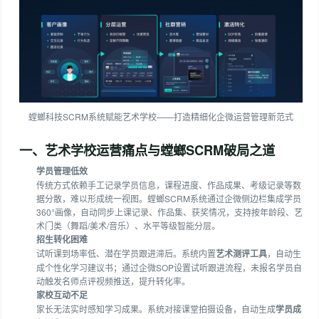
螳螂科技SCRM系统赋能艺术学校——打造精细化企微运营管理新范式
一、艺术学校运营痛点与螳螂SCRM破局之道
学员管理低效
传统方式依赖手工记录学员信息，课程进度、作品成果、考级记录等数
据分散，难以形成统一视图。螳螂SCRM系统通过企微侧边栏集成学员
360°画像，自动同步上课记录、作品集、获奖情况，支持按年龄段、艺
术门类（舞蹈/美术/音乐）、水平等级智能分层。
招生转化困难
试听课到场率低、潜在学员跟进滞后。系统内置
艺术测评工具
，自动生
成个性化学习建议书；通过企微SOP设置试听跟进流程，未报名学员自
动触发名师点评视频推送，提升转化率。
家校互动不足
家长无法实时感知学习成果。系统对接课堂拍摄设备，自动生成
学员成