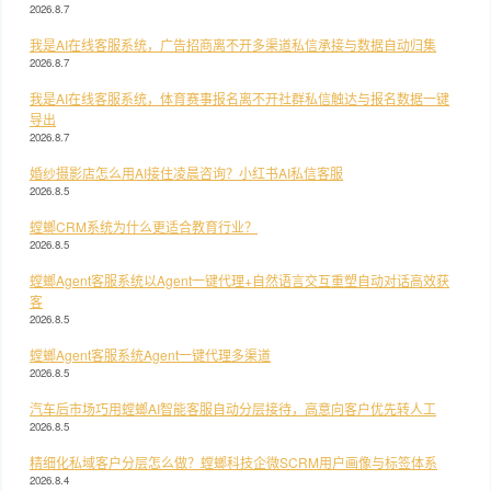
2026.8.7
我是AI在线客服系统，广告招商离不开多渠道私信承接与数据自动归集
2026.8.7
我是AI在线客服系统，体育赛事报名离不开社群私信触达与报名数据一键
导出
2026.8.7
婚纱摄影店怎么用AI接住凌晨咨询？小红书AI私信客服
2026.8.5
螳螂CRM系统为什么更适合教育行业？
2026.8.5
螳螂Agent客服系统以Agent一键代理+自然语言交互重塑自动对话高效获
客
2026.8.5
螳螂Agent客服系统Agent一键代理多渠道
2026.8.5
汽车后市场巧用螳螂AI智能客服自动分层接待，高意向客户优先转人工
2026.8.5
精细化私域客户分层怎么做？螳螂科技企微SCRM用户画像与标签体系
2026.8.4