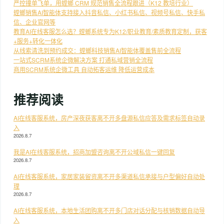
严控撞单飞单，用螳螂 CRM 规范销售全流程跟进（K12 教培行业）
螳螂销售AI智能体支持接入抖音私信、小红书私信、视频号私信、快手私
信、企业官网等
教育AI在线客服怎么选？螳螂系统专为K12/职业教育/素质教育定制，获客
+服务+转化一体化
从线索清洗到预约成交：螳螂科技销售AI智能体覆盖售前全流程
一站式SCRM系统企微解决方案 打通私域营销全流程
商用SCRM系统企微工具 自动拓客运维 降低运营成本
推荐阅读
AI在线客服系统，房产深夜获客离不开多盘源私信应答及需求标签自动录
入
2026.8.7
我是AI在线客服系统，招商加盟咨询离不开公域私信一键回复
2026.8.7
AI在线客服系统，家居家装留资离不开多渠道私信承接与户型偏好自动处
理
2026.8.7
AI在线客服系统，本地生活团购离不开多门店对话分配与核销数据自动导
入