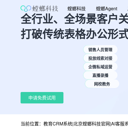
跳
螳螂科技
螳螂Agent
至
全行业、全场景客户
内
容
打破传统表格办公形
销售人员管理
投放线索对接
企微私域运营
直播录播
网校教务
申请免费试用
当前位置：
教育CRM系统|北京螳螂科技官网|AI客服