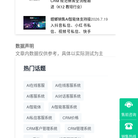
CRM 规范销售全流程跟
进（K12 教培行业）
螳螂销售AI智能体支持接
2026.7.19
入抖音私信、小红书私
信、视频号私信、快手
私信、企业官网等
数据声明
教育AI在线客服怎么选？
2026.7.17
文章内数据仅供参考，具体以实际测试为主
螳螂系统专为K12/职业
教育/素质教育定制，获
热门话题
客+服务+转化一体化
从线索清洗到预约成
2026.7.16
AI在线客服
AI在线客服系统
交：螳螂科技销售AI智能
体覆盖售前全流程
AI客服系统
AI对话客服系统
一站式SCRM系统企微
2026.7.14
AI智能体
AI智能客服系统
解决方案 打通私域营销
售前咨询
AI私信客服系统
全流程
CRM价格
CRM客户管理系统
CRM管理系统
商用SCRM系统企微工
2026.7.14
具 自动拓客运维 降低运
销售热线