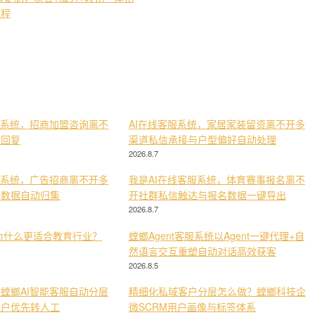
流程
服系统，招商加盟咨询离不
AI在线客服系统，家居家装留资离不开多
键回复
渠道私信承接与户型偏好自动处理
2026.8.7
服系统，广告招商离不开多
我是AI在线客服系统，体育赛事报名离不
与数据自动归集
开社群私信触达与报名数据一键导出
2026.8.7
为什么更适合教育行业？
螳螂Agent客服系统以Agent一键代理+自
然语言交互重塑自动对话高效获客
2026.8.5
螳螂AI智能客服自动分层
精细化私域客户分层怎么做？螳螂科技企
客户优先转人工
微SCRM用户画像与标签体系