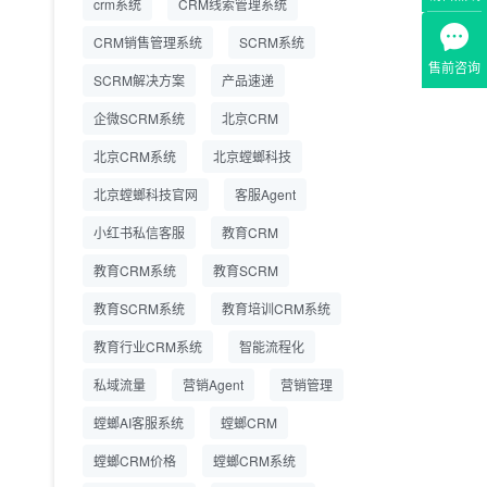
crm系统
CRM线索管理系统
营成本
CRM销售管理系统
SCRM系统
SCRM系统企微版 适配
2026.7.14
售前咨询
SCRM解决方案
企业微信 私域用户精细
产品速递
化管理
企微SCRM系统
北京CRM
教育CRM系统怎么选？
2026.7.10
北京CRM系统
北京螳螂科技
螳螂教育CRM助力教培
机构精细化运营
北京螳螂科技官网
客服Agent
小红书私信客服
教育CRM
教育CRM系统
教育SCRM
教育SCRM系统
教育培训CRM系统
教育行业CRM系统
智能流程化
私域流量
营销Agent
营销管理
螳螂AI客服系统
螳螂CRM
螳螂CRM价格
螳螂CRM系统