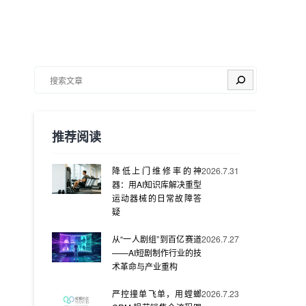
搜索
推荐阅读
降低上门维修率的神
2026.7.31
器：用AI知识库解决重型
运动器械的日常故障答
疑
从“一人剧组”到百亿赛道
2026.7.27
——AI短剧制作行业的技
术革命与产业重构
严控撞单飞单，用螳螂
2026.7.23