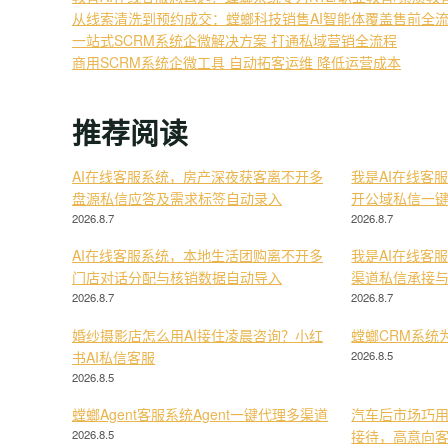
从线索清洗到预约成交：螳螂科技销售AI智能体覆盖售前全
一站式SCRM系统企微解决方案 打通私域营销全流程
商用SCRM系统企微工具 自动拓客运维 降低运营成本
推荐阅读
AI在线客服系统，房产深夜获客离不开多
我是AI在线客
盘源私信应答及需求标签自动录入
开公域私信一
2026.8.7
2026.8.7
AI在线客服系统，本地生活团购离不开多
我是AI在线客
门店对话分配与核销数据自动导入
渠道私信承接
2026.8.7
2026.8.7
婚纱摄影店怎么用AI接住凌晨咨询？小红
螳螂CRM系统
书AI私信客服
2026.8.5
2026.8.5
螳螂Agent客服系统Agent一键代理多渠道
汽车后市场巧用
2026.8.5
接待，高意向