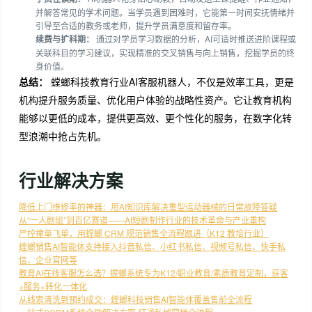
并解答常见的学术问题。当学员遇到困难时，它能第一时间安抚情绪并
引导至合适的教务或老师，提升学员满意度和留存率。
续费与扩科期：
通过对学员学习数据的分析，AI可适时推送进阶课程或
关联科目的学习建议，实现精准的交叉销售与向上销售，挖掘学员的终
身价值。
总结：
螳螂科技教育行业AI客服机器人，不仅是效率工具，更是
机构提升服务质量、优化用户体验的战略性资产。它让教育机构
能够以更低的成本，提供更高效、更个性化的服务，在数字化转
型浪潮中抢占先机。
行业解决方案
降低上门维修率的神器：用AI知识库解决重型运动器械的日常故障答疑
从“一人剧组”到百亿赛道——AI短剧制作行业的技术革命与产业重构
严控撞单飞单，用螳螂 CRM 规范销售全流程跟进（K12 教培行业）
螳螂销售AI智能体支持接入抖音私信、小红书私信、视频号私信、快手私
信、企业官网等
教育AI在线客服怎么选？螳螂系统专为K12/职业教育/素质教育定制，获客
+服务+转化一体化
从线索清洗到预约成交：螳螂科技销售AI智能体覆盖售前全流程