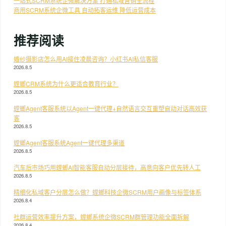
一站式SCRM系统企微解决方案 打通私域营销全流程
商用SCRM系统企微工具 自动拓客运维 降低运营成本
推荐阅读
婚纱摄影店怎么用AI接住凌晨咨询？小红书AI私信客服
2026.8.5
螳螂CRM系统为什么更适合教育行业？
2026.8.5
螳螂Agent客服系统以Agent一键代理+自然语言交互重塑自动对话高效获
客
2026.8.5
螳螂Agent客服系统Agent一键代理多渠道
2026.8.5
汽车后市场巧用螳螂AI智能客服自动分层接待，高意向客户优先转人工
2026.8.5
精细化私域客户分层怎么做？螳螂科技企微SCRM用户画像与标签体系
2026.8.4
社群运营效率提升方案，螳螂系统企微SCRM群管理功能全面拆解
2026.8.4