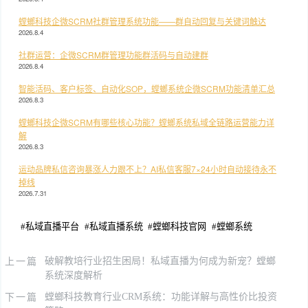
螳螂科技企微SCRM社群管理系统功能——群自动回复与关键词触达
2026.8.4
社群运营：企微SCRM群管理功能群活码与自动建群
2026.8.4
智能活码、客户标签、自动化SOP，螳螂系统企微SCRM功能清单汇总
2026.8.3
螳螂科技企微SCRM有哪些核心功能？螳螂系统私域全链路运营能力详
解
2026.8.3
运动品牌私信咨询暴涨人力跟不上？AI私信客服7×24小时自动接待永不
掉线
2026.7.31
#
私域直播平台
#
私域直播系统
#
螳螂科技官网
#
螳螂系统
上一篇
破解教培行业招生困局！私域直播为何成为新宠？螳螂
系统深度解析
下一篇
螳螂科技教育行业CRM系统：功能详解与高性价比投资