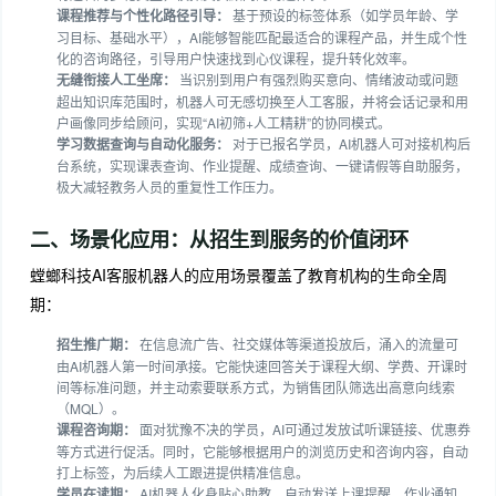
课程推荐与个性化路径引导：
基于预设的标签体系（如学员年龄、学
习目标、基础水平），AI能够智能匹配最适合的课程产品，并生成个性
化的咨询路径，引导用户快速找到心仪课程，提升转化效率。
无缝衔接人工坐席：
当识别到用户有强烈购买意向、情绪波动或问题
超出知识库范围时，机器人可无感切换至人工客服，并将会话记录和用
户画像同步给顾问，实现“AI初筛+人工精耕”的协同模式。
学习数据查询与自动化服务：
对于已报名学员，AI机器人可对接机构后
台系统，实现课表查询、作业提醒、成绩查询、一键请假等自助服务，
极大减轻教务人员的重复性工作压力。
二、场景化应用：从招生到服务的价值闭环
螳螂科技AI客服机器人的应用场景覆盖了教育机构的生命全周
期：
招生推广期：
在信息流广告、社交媒体等渠道投放后，涌入的流量可
由AI机器人第一时间承接。它能快速回答关于课程大纲、学费、开课时
间等标准问题，并主动索要联系方式，为销售团队筛选出高意向线索
（MQL）。
课程咨询期：
面对犹豫不决的学员，AI可通过发放试听课链接、优惠券
等方式进行促活。同时，它能够根据用户的浏览历史和咨询内容，自动
打上标签，为后续人工跟进提供精准信息。
学员在读期：
AI机器人化身贴心助教，自动发送上课提醒、作业通知，