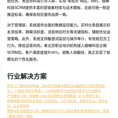
配任务、发送资料或引导入群，实现“零延迟”响应。同时，螳螂
科技SCRM提供丰富的营销素材库与话术模板，总部可统一制定
推送标准，确保各校区服务品质一致。
对于管理层，系统提供全面的数据监控能力。实时仪表盘展示好
友添加率、群聊活跃度、消息响应时长等关键指标，辅助优化运
营策略。此外，系统支持敏感词监控与操作审计，有效规范员工
行为，降低运营风险。某北京职业培训机构接入螳螂科技企微
SCRM后，客户满意度提升30%，销售人效翻倍，真正实现了规
模化的个性化服务。
行业解决方案
降低上门维修率的神器：用AI知识库解决重型运动器械的日常故障答疑
从“一人剧组”到百亿赛道——AI短剧制作行业的技术革命与产业重构
严控撞单飞单，用螳螂 CRM 规范销售全流程跟进（K12 教培行业）
螳螂销售AI智能体支持接入抖音私信、小红书私信、视频号私信、快手私
信、企业官网等
教育AI在线客服怎么选？螳螂系统专为K12/职业教育/素质教育定制，获客
+服务+转化一体化