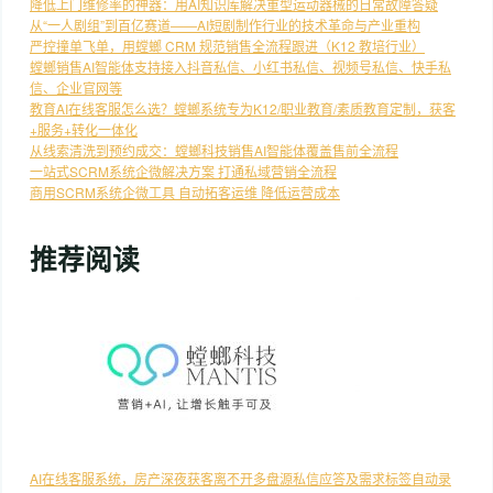
降低上门维修率的神器：用AI知识库解决重型运动器械的日常故障答疑
从“一人剧组”到百亿赛道——AI短剧制作行业的技术革命与产业重构
严控撞单飞单，用螳螂 CRM 规范销售全流程跟进（K12 教培行业）
螳螂销售AI智能体支持接入抖音私信、小红书私信、视频号私信、快手私
信、企业官网等
教育AI在线客服怎么选？螳螂系统专为K12/职业教育/素质教育定制，获客
+服务+转化一体化
从线索清洗到预约成交：螳螂科技销售AI智能体覆盖售前全流程
一站式SCRM系统企微解决方案 打通私域营销全流程
商用SCRM系统企微工具 自动拓客运维 降低运营成本
推荐阅读
AI在线客服系统，房产深夜获客离不开多盘源私信应答及需求标签自动录