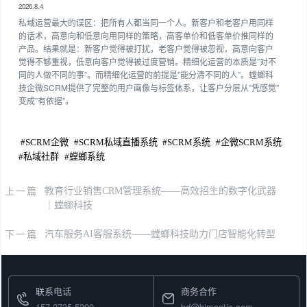
2026.8.4
私域运营最大的误区：把所有人都当同一个人。新客户和老客户用同样
的话术，高意向和低意向用同样的策略，高客单价和低客单价推同样的
产品。结果就是：新客户觉得被打扰，老客户觉得被忽视，高意向客户
觉得不够重视，低意向客户觉得被过度营销。精细化运营的本质是”对不
同的人做不同的事”。而精细化运营的前提是”能分清不同的人”。螳螂科
技企微SCRM提供了完整的用户画像与标签体系，让客户分层从”凭感觉”
变成”有依据”。
#
SCRM企微
#
SCRM私域直播系统
#
SCRM系统
#
企微SCRM系统
#
私域社群
#
螳螂系统
上一篇
教育行业销售CRM管理系统——高效招生的数字化武器
｜螳螂科技
下一篇
汽车服务AI客服系统——螳螂科技助力门店智能化转型
联系电话
商务合作
157-2735-5390
bd@bjmantis.com