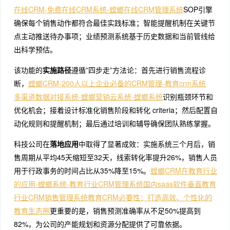
在线CRM-免费在线CRM系统-螳螂在线CRM管理系统
SOP引擎
确保每个销售动作都符合最佳实践标准；智能提醒机制在关键节
点主动推送待办事项；业绩预测系统基于历史数据和当前管线给
出科学预估。
该功能的
实施路径
遵循”四步走”方法论：首先进行销售流程诊
断，
螳螂CRM-200人以上企业必备的CRM管理-教育crm系统
多渠道数据对接系统-螳螂营销云系统-螳螂系统
识别瓶颈环节和
优化机会；接着设计标准化销售阶段和转化 criteria；然后配置自
动化规则和提醒机制；最后通过培训和辅导确保团队熟练掌握。
科技公司在
落地应用
中取得了显著成效：实施系统三个月后，销
售周期从平均45天缩短至32天，线索转化率提升26%，销售人员
用于行政事务的时间占比从35%降至15%。
螳螂CRM在教育行业
的应用-螳螂系统-教育行业CRM管理系统
国内saas软件垂直教育
行业CRM销售管理系统
教育CRM必要性：打造高效、个性化的
教育生态圈
更重要的是，销售预测准确率从不足50%提高到
82%，为公司的产能规划和资源分配提供了可靠依据。