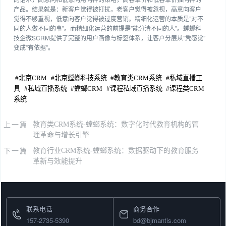
产品。结果就是：新客户觉得被打扰，老客户觉得被忽视，高意向客户
觉得不够重视，低意向客户觉得被过度营销。精细化运营的本质是”对不
同的人做不同的事”。而精细化运营的前提是”能分清不同的人”。螳螂科
技企微SCRM提供了完整的用户画像与标签体系，让客户分层从”凭感觉”
变成”有依据”。
#
北京CRM
#
北京螳螂科技系统
#
教育类CRM系统
#
私域直播工
具
#
私域直播系统
#
螳螂CRM
#
课程私域直播系统
#
课程类CRM
系统
上一篇
教育类CRM系统-螳螂系统：数字化时代教育机构的管
理革命与增长引擎
下一篇
教育行业CRM系统-螳螂系统：数据驱动下的教育服务
革新与效能提升
联系电话
商务合作
157-2735-5390
bd@bjmantis.com