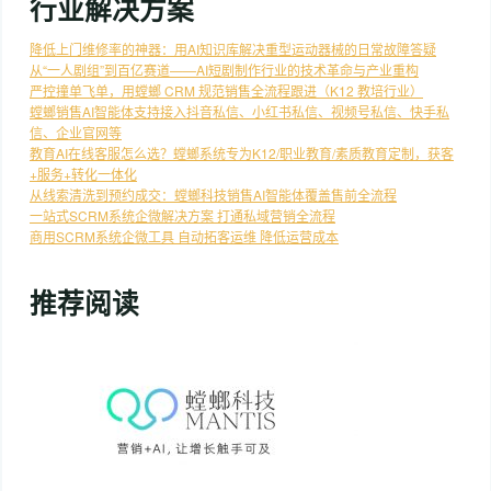
行业解决方案
降低上门维修率的神器：用AI知识库解决重型运动器械的日常故障答疑
从“一人剧组”到百亿赛道——AI短剧制作行业的技术革命与产业重构
严控撞单飞单，用螳螂 CRM 规范销售全流程跟进（K12 教培行业）
螳螂销售AI智能体支持接入抖音私信、小红书私信、视频号私信、快手私
信、企业官网等
教育AI在线客服怎么选？螳螂系统专为K12/职业教育/素质教育定制，获客
+服务+转化一体化
从线索清洗到预约成交：螳螂科技销售AI智能体覆盖售前全流程
一站式SCRM系统企微解决方案 打通私域营销全流程
商用SCRM系统企微工具 自动拓客运维 降低运营成本
推荐阅读