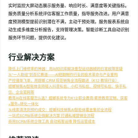
实时监控大屏动态展示服务量、响应时长、满意度等关键指标。
服务质量分析系统评估客服工作质量，指导服务改进。用户满意
度预测模型提前识别潜在不满，主动干预处理。服务报表系统自
动生成多维度分析报告，支持管理决策。智能诊断工具自动识别
服务环节问题，提供优化建议。
行业解决方案
降低上门维修率的神器：用AI知识库解决重型运动器械的日常故障答疑
从“一人剧组”到百亿赛道——AI短剧制作行业的技术革命与产业重构
严控撞单飞单，用螳螂 CRM 规范销售全流程跟进（K12 教培行业）
螳螂销售AI智能体支持接入抖音私信、小红书私信、视频号私信、快手私
信、企业官网等
教育AI在线客服怎么选？螳螂系统专为K12/职业教育/素质教育定制，获客
+服务+转化一体化
从线索清洗到预约成交：螳螂科技销售AI智能体覆盖售前全流程
一站式SCRM系统企微解决方案 打通私域营销全流程
商用SCRM系统企微工具 自动拓客运维 降低运营成本