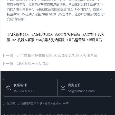
觉得不够重视，低意向客户觉得被过度营销。精细化运营的本质是”对不
同的人做不同的事”。而精细化运营的前提是”能分清不同的人”。螳螂科
技企微SCRM提供了完整的用户画像与标签体系，让客户分层从”凭感觉”
变成”有依据”。
#
AI客服机器人
#
AI对话机器人
#
AI智能客服系统
#
AI智能对话客
服
#
AI机器人客服
#
AI机器人对话客服
#
售后运营群
#
螳螂售后
上一篇
北京螳螂科技螳螂系统-AI智能对话机器人客服系统
下一篇
CRM系统三大功能点
联系电话
商务合作
157-2735-5390
bd@bjmantis.com
北京总部
北京朝阳区将台路5号院5号楼5C一层