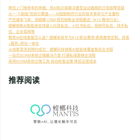
降低上门维修率的神器：用AI知识库解决重型运动器械的日常故障答疑
从“一人剧组”到百亿赛道——AI短剧制作行业的技术革命与产业重构
严控撞单飞单，用螳螂 CRM 规范销售全流程跟进（K12 教培行业）
螳螂销售AI智能体支持接入抖音私信、小红书私信、视频号私信、快手私
信、企业官网等
教育AI在线客服怎么选？螳螂系统专为K12/职业教育/素质教育定制，获客
+服务+转化一体化
从线索清洗到预约成交：螳螂科技销售AI智能体覆盖售前全流程
一站式SCRM系统企微解决方案 打通私域营销全流程
商用SCRM系统企微工具 自动拓客运维 降低运营成本
推荐阅读