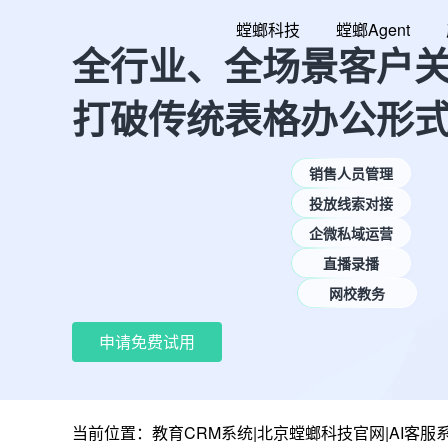
跳
螳螂科技
螳螂Agent
至
全行业、全场景客户
内
容
打破传统表格办公形
销售人员管理
投放线索对接
企微私域运营
直播录播
网校教务
申请免费试用
当前位置：
教育CRM系统|北京螳螂科技官网|AI客服