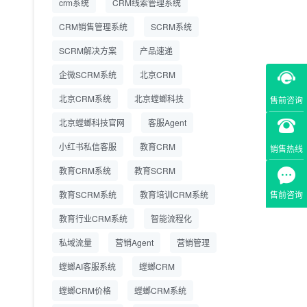
crm系统
CRM线索管理系统
营成本
CRM销售管理系统
SCRM系统
SCRM系统企微版 适配
2026.7.14
SCRM解决方案
企业微信 私域用户精细
产品速递
化管理
企微SCRM系统
北京CRM
教育CRM系统怎么选？
2026.7.10
北京CRM系统
北京螳螂科技
售前咨询
螳螂教育CRM助力教培
机构精细化运营
北京螳螂科技官网
客服Agent
小红书私信客服
教育CRM
销售热线
教育CRM系统
教育SCRM
教育SCRM系统
教育培训CRM系统
售前咨询
教育行业CRM系统
智能流程化
私域流量
营销Agent
营销管理
螳螂AI客服系统
螳螂CRM
螳螂CRM价格
螳螂CRM系统