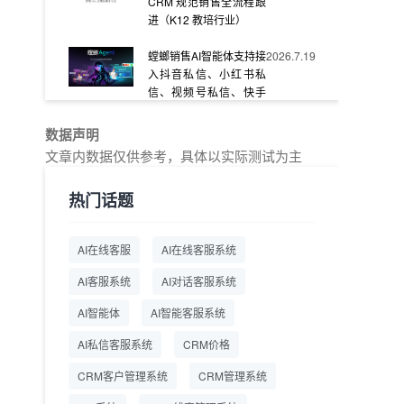
CRM 规范销售全流程跟
进（K12 教培行业）
螳螂销售AI智能体支持接
2026.7.19
入抖音私信、小红书私
信、视频号私信、快手
私信、企业官网等
数据声明
教育AI在线客服怎么选？
2026.7.17
文章内数据仅供参考，具体以实际测试为主
螳螂系统专为K12/职业
教育/素质教育定制，获
热门话题
客+服务+转化一体化
从线索清洗到预约成
2026.7.16
AI在线客服
AI在线客服系统
交：螳螂科技销售AI智能
体覆盖售前全流程
AI客服系统
AI对话客服系统
一站式SCRM系统企微
2026.7.14
AI智能体
AI智能客服系统
解决方案 打通私域营销
AI私信客服系统
全流程
CRM价格
CRM客户管理系统
CRM管理系统
商用SCRM系统企微工
2026.7.14
具 自动拓客运维 降低运