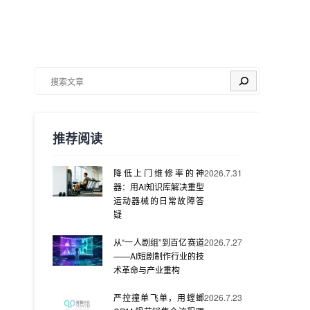
搜索
推荐阅读
降低上门维修率的神
2026.7.31
器：用AI知识库解决重型
运动器械的日常故障答
疑
从“一人剧组”到百亿赛道
2026.7.27
——AI短剧制作行业的技
术革命与产业重构
严控撞单飞单，用螳螂
2026.7.23