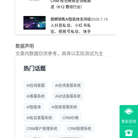
CRM 规范销售全流程跟
进（K12 教培行业）
螳螂销售AI智能体支持接
2026.7.19
入抖音私信、小红书私
信、视频号私信、快手
私信、企业官网等
数据声明
教育AI在线客服怎么选？
2026.7.17
文章内数据仅供参考，具体以实际测试为主
螳螂系统专为K12/职业
教育/素质教育定制，获
热门话题
客+服务+转化一体化
从线索清洗到预约成
2026.7.16
AI在线客服
AI在线客服系统
交：螳螂科技销售AI智能
体覆盖售前全流程
AI客服系统
AI对话客服系统
一站式SCRM系统企微
2026.7.14
AI智能体
AI智能客服系统
解决方案 打通私域营销
AI私信客服系统
全流程
CRM价格
售前咨询
CRM客户管理系统
CRM管理系统
商用SCRM系统企微工
2026.7.14
具 自动拓客运维 降低运