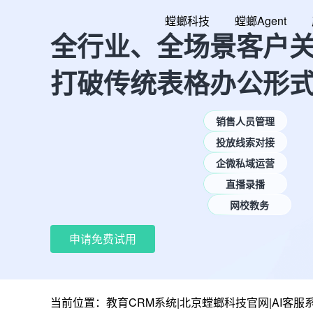
跳
螳螂科技
螳螂Agent
至
全行业、全场景客户
内
容
打破传统表格办公形
销售人员管理
投放线索对接
企微私域运营
直播录播
网校教务
申请免费试用
当前位置：
教育CRM系统|北京螳螂科技官网|AI客服