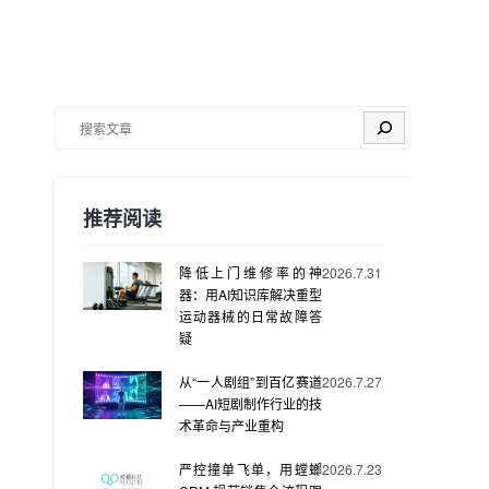
搜索
推荐阅读
降低上门维修率的神
2026.7.31
器：用AI知识库解决重型
运动器械的日常故障答
疑
从“一人剧组”到百亿赛道
2026.7.27
——AI短剧制作行业的技
术革命与产业重构
严控撞单飞单，用螳螂
2026.7.23