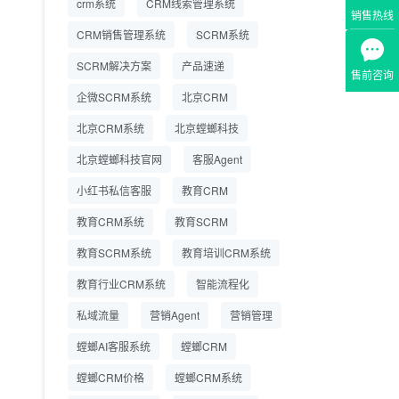
crm系统
CRM线索管理系统
营成本
销售热线
CRM销售管理系统
SCRM系统
SCRM系统企微版 适配
2026.7.14
SCRM解决方案
企业微信 私域用户精细
产品速递
售前咨询
化管理
企微SCRM系统
北京CRM
教育CRM系统怎么选？
2026.7.10
北京CRM系统
北京螳螂科技
螳螂教育CRM助力教培
机构精细化运营
北京螳螂科技官网
客服Agent
小红书私信客服
教育CRM
教育CRM系统
教育SCRM
教育SCRM系统
教育培训CRM系统
教育行业CRM系统
智能流程化
私域流量
营销Agent
营销管理
螳螂AI客服系统
螳螂CRM
螳螂CRM价格
螳螂CRM系统