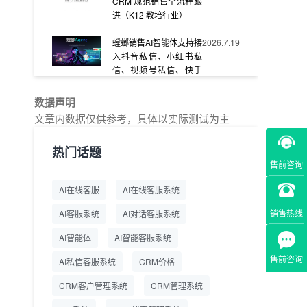
CRM 规范销售全流程跟
进（K12 教培行业）
螳螂销售AI智能体支持接
2026.7.19
入抖音私信、小红书私
信、视频号私信、快手
私信、企业官网等
数据声明
教育AI在线客服怎么选？
2026.7.17
文章内数据仅供参考，具体以实际测试为主
螳螂系统专为K12/职业
教育/素质教育定制，获
热门话题
客+服务+转化一体化
售前咨询
从线索清洗到预约成
2026.7.16
AI在线客服
AI在线客服系统
交：螳螂科技销售AI智能
体覆盖售前全流程
销售热线
AI客服系统
AI对话客服系统
一站式SCRM系统企微
2026.7.14
AI智能体
AI智能客服系统
解决方案 打通私域营销
售前咨询
AI私信客服系统
全流程
CRM价格
CRM客户管理系统
CRM管理系统
商用SCRM系统企微工
2026.7.14
具 自动拓客运维 降低运