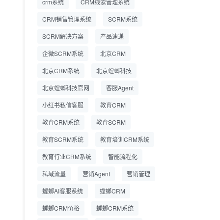
crm系统
CRM线索管理系统
营成本
CRM销售管理系统
SCRM系统
SCRM系统企微版 适配
2026.7.14
SCRM解决方案
企业微信 私域用户精细
产品速递
化管理
企微SCRM系统
北京CRM
教育CRM系统怎么选？
2026.7.10
北京CRM系统
北京螳螂科技
螳螂教育CRM助力教培
机构精细化运营
北京螳螂科技官网
客服Agent
小红书私信客服
教育CRM
教育CRM系统
教育SCRM
教育SCRM系统
教育培训CRM系统
教育行业CRM系统
智能流程化
私域流量
营销Agent
营销管理
螳螂AI客服系统
螳螂CRM
螳螂CRM价格
螳螂CRM系统