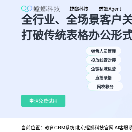
跳
螳螂科技
螳螂Agent
至
全行业、全场景客户
内
容
打破传统表格办公形
销售人员管理
投放线索对接
企微私域运营
直播录播
网校教务
申请免费试用
当前位置：
教育CRM系统|北京螳螂科技官网|AI客服