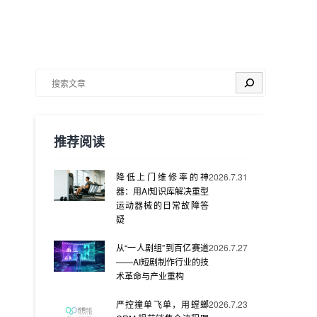
搜索
推荐阅读
降低上门维修率的神
2026.7.31
器：用AI知识库解决重型
运动器械的日常故障答
疑
从“一人剧组”到百亿赛道
2026.7.27
——AI短剧制作行业的技
术革命与产业重构
严控撞单飞单，用螳螂
2026.7.23