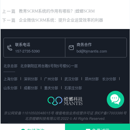
上一篇
教育SCRM系统的作用有哪些？|螳螂SCRM
下一篇
企业微信SCRM系统：提升企业运营效率的利器
联系电话
商务合作
157-2735-5390
bd@bjmantis.com
北京总部
北京朝阳区将台路5号院5号楼5C一层
上海分部
深圳分部
广州分部
武汉分部
郑州分部
长沙分部
山东分部
成都分部
重庆分部
石家庄分部
京公网安备 11010502048015号
增值电信业务经营许可证
京ICP备17003386号
北京螳螂科技有限公司 2022 © All Rights Reserved.