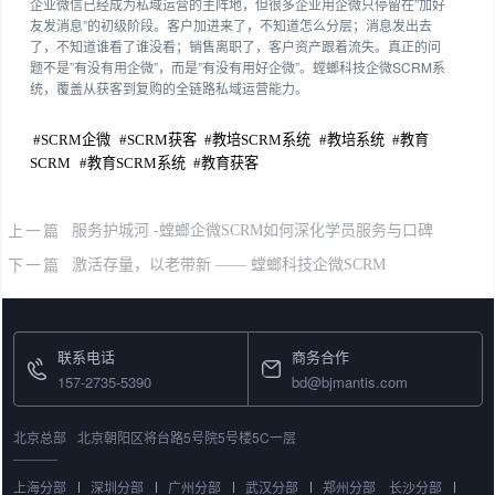
企业微信已经成为私域运营的主阵地，但很多企业用企微只停留在”加好
友发消息”的初级阶段。客户加进来了，不知道怎么分层；消息发出去
了，不知道谁看了谁没看；销售离职了，客户资产跟着流失。真正的问
题不是”有没有用企微”，而是”有没有用好企微”。螳螂科技企微SCRM系
统，覆盖从获客到复购的全链路私域运营能力。
#
SCRM企微
#
SCRM获客
#
教培SCRM系统
#
教培系统
#
教育
SCRM
#
教育SCRM系统
#
教育获客
上一篇
服务护城河 -螳螂企微SCRM如何深化学员服务与口碑
下一篇
激活存量，以老带新 —— 螳螂科技企微SCRM
联系电话
商务合作
157-2735-5390
bd@bjmantis.com
北京总部
北京朝阳区将台路5号院5号楼5C一层
上海分部
深圳分部
广州分部
武汉分部
郑州分部
长沙分部