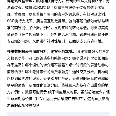
穿透式过程管理，赋能团队执行力。
传统的管理只能看结果，无
法管过程。螳螂SCRM实现了对销售与服务全过程的透明化管
理。管理层可以查看每个顾问的客户沟通总数、有效对话比例、
SOP执行完成率、朋友圈互动数据等。这为客观的绩效考核与精
准的辅导提供了依据。例如，发现某顾问转化率低，可调取其沟
通记录（在合规前提下），分析是话术问题、跟进频率问题还是
专业知识问题，从而进行针对性培训，让团队成长有迹可循。
多维数据报表与深度分析，洞察业务本质。
系统提供强大的自定
义报表功能，可以回答诸多战略性问题：哪个渠道的学员长期留
存率最高？哪个课包的转介绍率最强？哪个时间段的群活动参与
度最活跃？哪个老师带班的续费率领先？通过交叉分析，机构可
以找到最优质的渠道、最受欢迎的产品、最高效的运营时段和最
明星的师资，从而优化资源分配，将钱和人力投在产出最高的地
方。例如，数据可能揭示“线下讲座带来的客户虽然初始量少，但
生命周期总价值（LTV）远高于信息流广告客户”，这将直接影响
未来的市场预算规划。