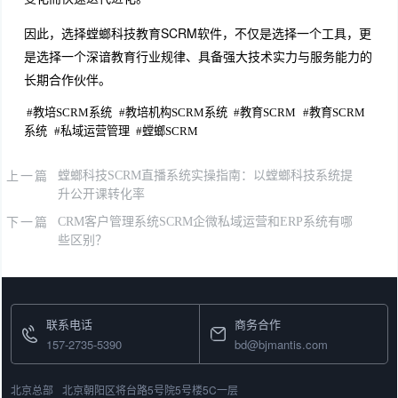
因此，选择螳螂科技教育SCRM软件，不仅是选择一个工具，更
是选择一个深谙教育行业规律、具备强大技术实力与服务能力的
长期合作伙伴。
#
教培SCRM系统
#
教培机构SCRM系统
#
教育SCRM
#
教育SCRM
系统
#
私域运营管理
#
螳螂SCRM
上一篇
螳螂科技SCRM直播系统实操指南：以螳螂科技系统提
升公开课转化率
下一篇
CRM客户管理系统SCRM企微私域运营和ERP系统有哪
些区别？
联系电话
商务合作
157-2735-5390
bd@bjmantis.com
北京总部
北京朝阳区将台路5号院5号楼5C一层