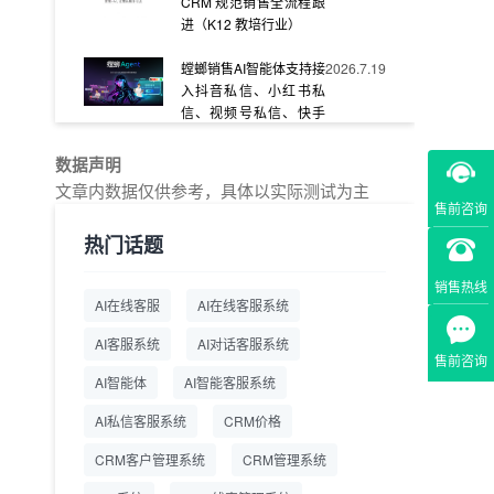
CRM 规范销售全流程跟
进（K12 教培行业）
螳螂销售AI智能体支持接
2026.7.19
入抖音私信、小红书私
信、视频号私信、快手
私信、企业官网等
数据声明
教育AI在线客服怎么选？
2026.7.17
文章内数据仅供参考，具体以实际测试为主
螳螂系统专为K12/职业
售前咨询
教育/素质教育定制，获
热门话题
客+服务+转化一体化
销售热线
从线索清洗到预约成
2026.7.16
AI在线客服
AI在线客服系统
交：螳螂科技销售AI智能
体覆盖售前全流程
AI客服系统
AI对话客服系统
售前咨询
一站式SCRM系统企微
2026.7.14
AI智能体
AI智能客服系统
解决方案 打通私域营销
AI私信客服系统
全流程
CRM价格
CRM客户管理系统
CRM管理系统
商用SCRM系统企微工
2026.7.14
具 自动拓客运维 降低运