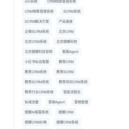
crm系统
CRM线索管理系统
营成本
CRM销售管理系统
SCRM系统
SCRM系统企微版 适配
2026.7.14
SCRM解决方案
企业微信 私域用户精细
产品速递
化管理
企微SCRM系统
北京CRM
教育CRM系统怎么选？
2026.7.10
北京CRM系统
北京螳螂科技
螳螂教育CRM助力教培
机构精细化运营
北京螳螂科技官网
客服Agent
小红书私信客服
教育CRM
教育CRM系统
教育SCRM
教育SCRM系统
教育培训CRM系统
教育行业CRM系统
智能流程化
私域流量
营销Agent
营销管理
螳螂AI客服系统
螳螂CRM
螳螂CRM价格
螳螂CRM系统