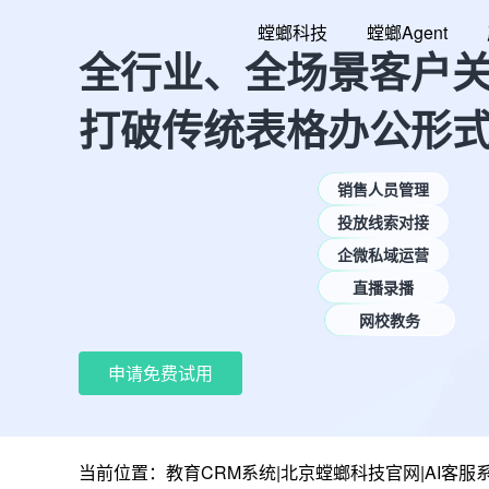
跳
螳螂科技
螳螂Agent
至
全行业、全场景客户
内
容
打破传统表格办公形
销售人员管理
投放线索对接
企微私域运营
直播录播
网校教务
申请免费试用
当前位置：
教育CRM系统|北京螳螂科技官网|AI客服