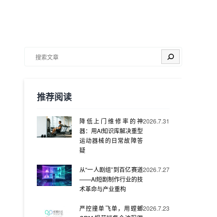
搜索
推荐阅读
降低上门维修率的神
2026.7.31
器：用AI知识库解决重型
运动器械的日常故障答
疑
从“一人剧组”到百亿赛道
2026.7.27
——AI短剧制作行业的技
术革命与产业重构
严控撞单飞单，用螳螂
2026.7.23