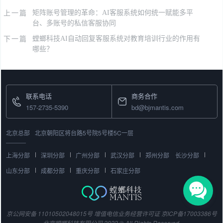
上一篇
矩阵账号管理的革命：AI客服系统如何统一赋能多平
台、多账号的私信客服协同
下一篇
螳螂科技AI自动回复客服系统对教育培训行业的作用有
哪些？
联系电话
商务合作
157-2735-5390
bd@bjmantis.com
北京总部
北京朝阳区将台路5号院5号楼5C一层
上海分部
深圳分部
广州分部
武汉分部
郑州分部
长沙分部
山东分部
成都分部
重庆分部
石家庄分部
京公网安备 11010502048015号
增值电信业务经营许可证
京ICP备17003386号
北京螳螂科技有限公司 2022 © All Rights Reserved.