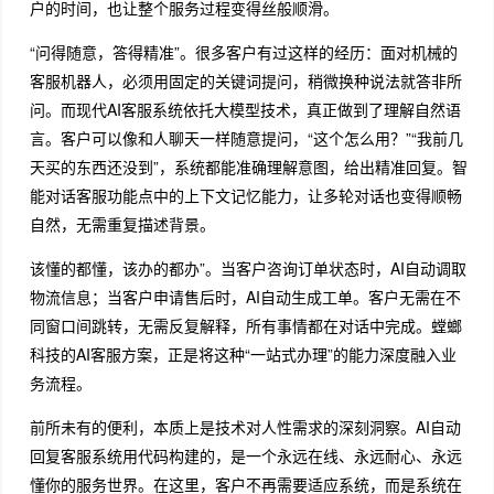
户的时间，也让整个服务过程变得丝般顺滑。
“问得随意，答得精准”。很多客户有过这样的经历：面对机械的
客服机器人，必须用固定的关键词提问，稍微换种说法就答非所
问。而现代AI客服系统依托大模型技术，真正做到了理解自然语
言。客户可以像和人聊天一样随意提问，“这个怎么用？”“我前几
天买的东西还没到”，系统都能准确理解意图，给出精准回复。智
能对话客服功能点中的上下文记忆能力，让多轮对话也变得顺畅
自然，无需重复描述背景。
该懂的都懂，该办的都办”。当客户咨询订单状态时，AI自动调取
物流信息；当客户申请售后时，AI自动生成工单。客户无需在不
同窗口间跳转，无需反复解释，所有事情都在对话中完成。螳螂
科技的AI客服方案，正是将这种“一站式办理”的能力深度融入业
务流程。
前所未有的便利，本质上是技术对人性需求的深刻洞察。AI自动
回复客服系统用代码构建的，是一个永远在线、永远耐心、永远
懂你的服务世界。在这里，客户不再需要适应系统，而是系统在