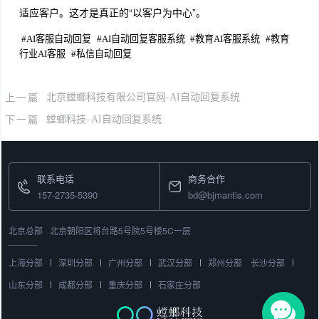
适应客户。这才是真正的“以客户为中心”。
#
AI客服自动回复
#
AI自动回复客服系统
#
教育AI客服系统
#
教育
行业AI客服
#
私信自动回复
上一篇
北京螳螂科技有限公司官网-AI自动回复系统
下一篇
螳螂科技–AI自动回复系统
联系电话
商务合作
157-2735-5390
bd@bjmantis.com
北京总部
北京朝阳区将台路5号院5号楼5C一层
上海分部
深圳分部
广州分部
武汉分部
郑州分部
长沙分部
山东分部
成都分部
重庆分部
石家庄分部