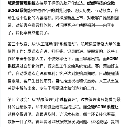
域运营管理系统
支持基于标签的差异化触达
。
螳螂科技
的
企微
SCRM系统
能够根据客户的浏览记录、购买历史、互动频次，自
动生成个性化的内容推荐。同样是新品上市，对老客户推感谢回
馈，对新客户推尝鲜体验，对沉睡客户推唤醒福利——内容变
了，转化率自然也变了。
第三个改变：从“人工驱动”到“系统驱动”。私域运营涉及大量的重
复性工作：发送欢迎语、打标签、记录跟进、提醒复购。这些工
作如果全部依赖人工，不仅效率低下，而且容易出错。而
SCRM
系统
通过自动化流程，将这些工作交给系统完成
。客户添加好友
后，自动发送欢迎语和福利；客户达到复购周期时，自动提醒销
售跟进；客户生日到来前，自动推送祝福和优惠券。人工从重复
劳动中解放出来，专注于需要温度和创造力的工作。
第四个改变：从“结果管理”到“过程管理”。过去管理者只能看到最
终的业绩数字，却不知道业绩背后的过程。而
企微SCRM系统
让
过程变得透明
。谁跟进及时、谁话术有效、哪个环节转化率高，
数据一目了然。管理者可以根据数据发现问题、优化流程、复制