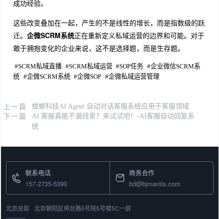
成功经验。
这些改变叠加在一起，产生的不是线性的增长，而是指数级的跃
迁。
企微SCRM系统
正在重新定义私域运营的边界和可能。对于
敢于拥抱变化的企业来说，这不是选择题，而是生存题。
#
SCRM私域直播
#
SCRM私域运营
#
SOP任务
#
企业微信SCRM系
统
#
企微SCRM系统
#
企微SOP
#
企微私域运营管理
上一篇
螳螂科技AI Agent 自动对话客服系统应用于客服领域
下一篇
AI 客服真能不漏线索？来试试吧！-AI客服自动回复系
统
联系电话
商务合作
157-2735-5390
bd@bjmantis.com
北京总部
北京朝阳区将台路5号院5号楼5C一层