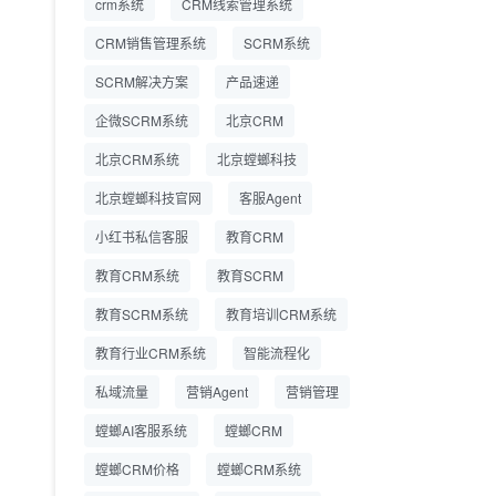
crm系统
CRM线索管理系统
营成本
CRM销售管理系统
SCRM系统
SCRM系统企微版 适配
2026.7.14
SCRM解决方案
企业微信 私域用户精细
产品速递
化管理
企微SCRM系统
北京CRM
教育CRM系统怎么选？
2026.7.10
北京CRM系统
北京螳螂科技
螳螂教育CRM助力教培
机构精细化运营
北京螳螂科技官网
客服Agent
小红书私信客服
教育CRM
教育CRM系统
教育SCRM
教育SCRM系统
教育培训CRM系统
教育行业CRM系统
智能流程化
私域流量
营销Agent
营销管理
螳螂AI客服系统
螳螂CRM
螳螂CRM价格
螳螂CRM系统