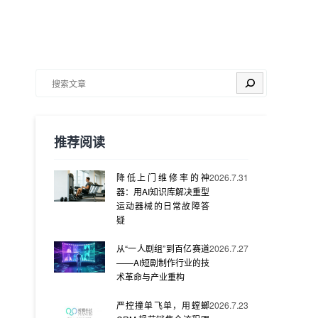
搜索
推荐阅读
降低上门维修率的神
2026.7.31
器：用AI知识库解决重型
运动器械的日常故障答
疑
从“一人剧组”到百亿赛道
2026.7.27
——AI短剧制作行业的技
术革命与产业重构
严控撞单飞单，用螳螂
2026.7.23