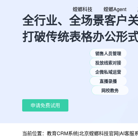
跳
螳螂科技
螳螂Agent
至
全行业、全场景客户
内
容
打破传统表格办公形
销售人员管理
投放线索对接
企微私域运营
直播录播
网校教务
申请免费试用
当前位置：
教育CRM系统|北京螳螂科技官网|AI客服