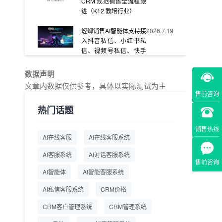
CRM 规范销售全流程跟
进（K12 教培行业）
螳螂销售AI智能体支持接
2026.7.19
入抖音私信、小红书私
信、视频号私信、快手
私信、企业官网等
数据声明
教育AI在线客服怎么选？
2026.7.17
文章内数据仅供参考，具体以实际测试为主
螳螂系统专为K12/职业
售前咨询
教育/素质教育定制，获
热门话题
客+服务+转化一体化
销售热线
从线索清洗到预约成
2026.7.16
AI在线客服
AI在线客服系统
交：螳螂科技销售AI智能
体覆盖售前全流程
AI客服系统
AI对话客服系统
售前咨询
一站式SCRM系统企微
2026.7.14
AI智能体
AI智能客服系统
解决方案 打通私域营销
AI私信客服系统
全流程
CRM价格
CRM客户管理系统
CRM管理系统
商用SCRM系统企微工
2026.7.14
具 自动拓客运维 降低运