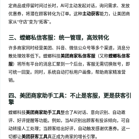
定商品或停留时间过长时，AI可主动发起对话，询问需求、发放
优惠券，将潜在顾客转化为订单。这种
主动获客
能力，让美团商
家从“守店”变为“拓客”。
三、螳螂私信客服：统一管理，高效转化
许多商家同时经营美团、抖音、微信公众号等多个渠道，消息分
散处理效率低下。螳螂科技
美团商家私信客服
（又称
螳螂私信客
服
）将所有平台的消息汇聚到一个后台，客服无需切换账号，即
可统一回复。同时，系统自动打标用户画像，帮助商家精准营
销。
四、美团商家助手工具：不止是客服，更是获客引
擎
螳螂科技
美团商家助手工具
整合了AI对话、意向识别、自动邀
评、好评提醒等功能。例如，当AI识别出顾客有投诉倾向，可自
动转接人工处理；当顾客给出好评，自动触发感谢优惠券。这一
切都让
美团获客工具
真正成为商家的增长引擎。