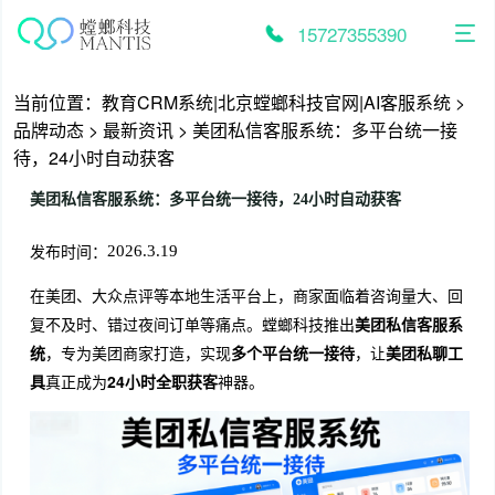
跳
至
15727355390
内
容
当前位置：
教育CRM系统|北京螳螂科技官网|AI客服系统
>
品牌动态
>
最新资讯
>
美团私信客服系统：多平台统一接
待，24小时自动获客
美团私信客服系统：多平台统一接待，24小时自动获客
发布时间：
2026.3.19
在美团、大众点评等本地生活平台上，商家面临着咨询量大、回
复不及时、错过夜间订单等痛点。螳螂科技推出
美团私信客服系
统
，专为美团商家打造，实现
多个平台统一接待
，让
美团私聊工
具
真正成为
24小时全职获客
神器。