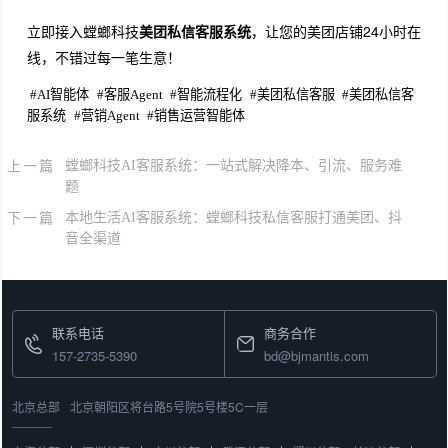
立即接入螳螂科技
美团私信客服系统
，让您的美团店铺24小时在
线，不错过每一笔生意！
#
AI智能体
#
客服Agent
#
智能流程化
#
美团私信客服
#
美团私信客
服系统
#
营销Agent
#
销售运营智能体
上一篇
螳螂科技AI客服系统：一站式解决降本、引流、服务难
题
下一篇
本地生活AI客服系统：螳螂科技私信客服打通美团、抖
音全渠道
联系电话
商务合作
157-2735-5390
bd@bjmantis.com
北京总部
北京朝阳区将台路5号院5号楼5C一层