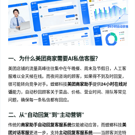
一、为什么美团商家需要AI私信客服？
美团店铺的流量高峰往往集中在午晚餐、周末及节假日，人工客
服难以全天候在线。而夜间咨询的顾客，如果得不到及时回复，
很可能转向竞争对手。螳螂科技
美团商家助手
提供
24小时在线对
话
能力，自动秒回顾客关于菜品、价格、营业时间、排队等常见
问题，确保每一条私信都有回应。
二、从“自动回复”到“主动营销”
传统的
商家助手自动回复客服系统
仅能被动应答，而螳螂科技
美
团对话客服
更进一步，支持
主动回复客服系统
——当顾客浏览特