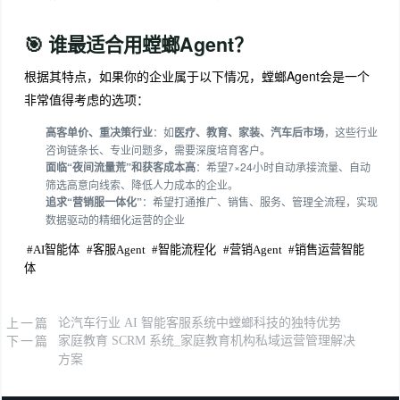
🎯 谁最适合用螳螂Agent？
根据其特点，如果你的企业属于以下情况，螳螂Agent会是一个
非常值得考虑的选项：
高客单价、重决策行业
：如
医疗、教育、家装、汽车后市场
，这些行业
咨询链条长、专业问题多，需要深度培育客户
。
面临“夜间流量荒”和获客成本高
：希望7×24小时自动承接流量、自动
筛选高意向线索、降低人力成本的企业
。
追求“营销服一体化”
：希望打通推广、销售、服务、管理全流程，实现
数据驱动的精细化运营的企业
#
AI智能体
#
客服Agent
#
智能流程化
#
营销Agent
#
销售运营智能
体
上一篇
论汽车行业 AI 智能客服系统中螳螂科技的独特优势
下一篇
家庭教育 SCRM 系统_家庭教育机构私域运营管理解决
方案