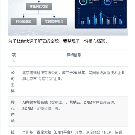
为了让你快速了解它的全貌，我整理了一份核心档案：
项
详细信息
目
公
北京螳螂科技有限公司，成立于
2016年
，是国家级高新技术企业
司
和北京市“专精特新”企业
。
主
体
核
AI在线客服系统
（智能体）、
营销云
、
CRM
客户管理系统、
心
SCRM
（企微私域）等
。
产
品
技
早期基于
百度大脑（UNIT平台）
开发，深度融合了NLP、情感