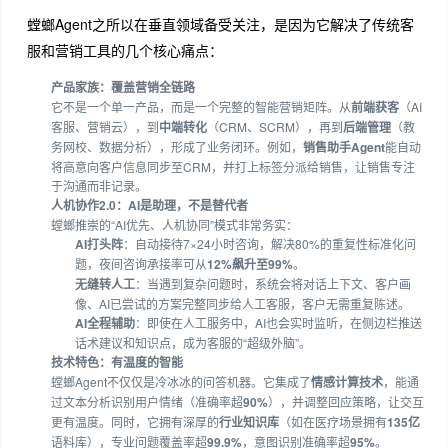
螳螂Agent之所以在垂直领域备受关注，是因为它解决了传统客
服和营销工具的几个核心痛点：
产品家族：覆盖营销全链路
它不是一个单一产品，而是一个完整的智能营销矩阵。从
前端获客
（AI
客服、营销云），到
中端转化
（CRM、SCRM），再到
后端管理
（教
务网校、数据分析），形成了业务闭环
。例如，
销售助手Agent
能自动
将高意向客户信息同步至CRM，并打上标签分派给销售，让销售专注
于沟通而非记录
。
人机协作2.0：AI是助理，不是替代者
螳螂推崇的“AI优先、人机协同”模式非常务实
：
AI打头阵
：自动接待7×24小时咨询，解决80%的重复性标准化问
题，夜间咨询承接率可从
12%飙升至99%
。
无缝转人工
：当遇到复杂问题时，系统会将对话上下文、客户画
像、AI已尝试的方案完整同步给人工客服，客户无需重复陈述
。
AI全程辅助
：即使在人工服务中，AI也会实时监听，在侧边栏推送
话术建议和知识点，成为客服的“超级外脑”
。
技术特色：有温度的智能
螳螂Agent不仅仅是冷冰冰的问答机器。它集成了
情感计算技术
，能通
过文本分析识别用户情绪（准确率超
90%
），并调整回应策略，让交互
更有温度
。同时，它拥有深厚的
行业知识库
（如在医疗场景拥有
135亿
语料库），专业问题覆盖率超
99.9%
，意图识别准确率超
95%
。