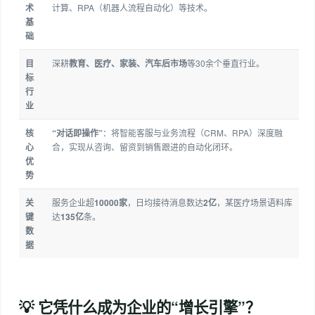
术
计算、RPA（机器人流程自动化）等技术
。
基
础
目
深耕
教育、医疗、家装、汽车后市场
等30余个垂直行业
。
标
行
业
核
“对话即操作”
：将智能客服与业务流程（CRM、RPA）深度融
心
合，实现从咨询、留资到销售跟进的自动化闭环
。
优
势
关
服务企业超
10000家
，日均接待消息数达
2亿
，某医疗场景语料库
键
达
135亿
条
。
数
据
💡 它凭什么成为企业的“增长引擎”？