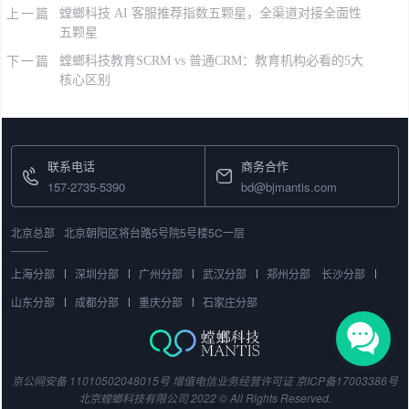
上一篇
螳螂科技 AI 客服推荐指数五颗星，全渠道对接全面性
五颗星
下一篇
螳螂科技教育SCRM vs 普通CRM：教育机构必看的5大
核心区别
联系电话
商务合作
157-2735-5390
bd@bjmantis.com
北京总部
北京朝阳区将台路5号院5号楼5C一层
上海分部
深圳分部
广州分部
武汉分部
郑州分部
长沙分部
山东分部
成都分部
重庆分部
石家庄分部
京公网安备 11010502048015号
增值电信业务经营许可证
京ICP备17003386号
北京螳螂科技有限公司 2022 © All Rights Reserved.