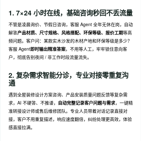
1. 7×24 小时在线，基础咨询秒回不丢流量
不管是凌晨询价、节假日咨询，客服 Agent 全年无休在岗，自动
解答
产品材质、尺寸规格、风格搭配、环保等级、报价工期
等高
频问题。客户问：某款实木沙发的木材产地和环保等级是多少？
客服 Agent
即时输出精准答案
，不用等人工，牢牢锁住意向客
户，彻底告别夜间 / 非工作时段流量流失。
2. 复杂需求智能分诊，专业对接零重复沟
通
遇到全屋装修设计方案咨询、产品安装质量问题反馈等复杂需
求，AI 不硬答、不推诿，
自动完整记录客户问题与需求
，一键精
准转接设计师或售后维修团队。专业人员带着对话记录直接对
接，客户不用重复描述，响应速度翻倍，纠纷处理更高效，体验
感直接拉满。