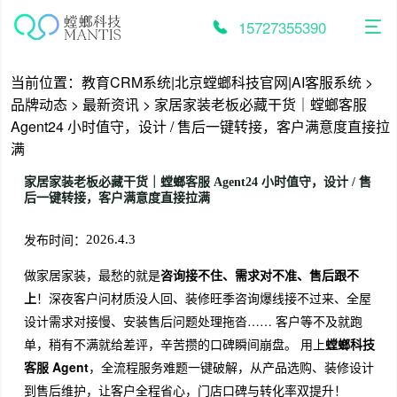
跳
至
15727355390
内
容
当前位置：
教育CRM系统|北京螳螂科技官网|AI客服系统
>
品牌动态
>
最新资讯
>
家居家装老板必藏干货｜螳螂客服
Agent24 小时值守，设计 / 售后一键转接，客户满意度直接拉
满
家居家装老板必藏干货｜螳螂客服 Agent24 小时值守，设计 / 售
后一键转接，客户满意度直接拉满
发布时间：
2026.4.3
做家居家装，最愁的就是
咨询接不住、需求对不准、售后跟不
上
！深夜客户问材质没人回、装修旺季咨询爆线接不过来、全屋
设计需求对接慢、安装售后问题处理拖沓…… 客户等不及就跑
单，稍有不满就给差评，辛苦攒的口碑瞬间崩盘。 用上
螳螂科技
客服 Agent
，全流程服务难题一键破解，从产品选购、装修设计
到售后维护，让客户全程省心，门店口碑与转化率双提升！