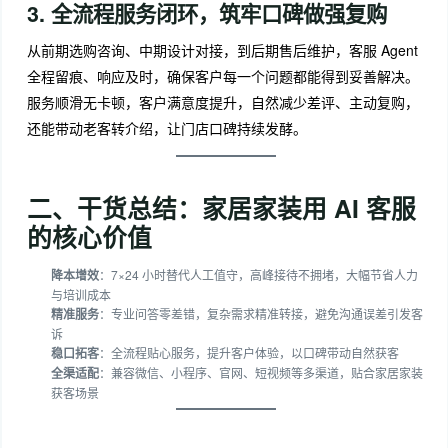
3. 全流程服务闭环，筑牢口碑做强复购
从前期选购咨询、中期设计对接，到后期售后维护，客服 Agent
全程留痕、响应及时，确保客户每一个问题都能得到妥善解决。
服务顺滑无卡顿，客户满意度提升，自然减少差评、主动复购，
还能带动老客转介绍，让门店口碑持续发酵。
二、干货总结：家居家装用 AI 客服
的核心价值
降本增效
：7×24 小时替代人工值守，高峰接待不拥堵，大幅节省人力
与培训成本
精准服务
：专业问答零差错，复杂需求精准转接，避免沟通误差引发客
诉
稳口拓客
：全流程贴心服务，提升客户体验，以口碑带动自然获客
全渠适配
：兼容微信、小程序、官网、短视频等多渠道，贴合家居家装
获客场景