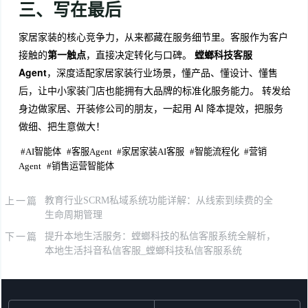
三、写在最后
家居家装的核心竞争力，从来都藏在服务细节里。客服作为客户
接触的
第一触点
，直接决定转化与口碑。
螳螂科技客服
Agent
，深度适配家居家装行业场景，懂产品、懂设计、懂售
后，让中小家装门店也能拥有大品牌的标准化服务能力。 转发给
身边做家居、开装修公司的朋友，一起用 AI 降本提效，把服务
做细、把生意做大！
#
AI智能体
#
客服Agent
#
家居家装AI客服
#
智能流程化
#
营销
Agent
#
销售运营智能体
上一篇
教育行业SCRM私域系统功能详解：从线索到续费的全
生命周期管理
下一篇
提升本地生活服务：螳螂科技的私信客服系统全解析，
本地生活抖音私信客服_螳螂科技私信客服系统