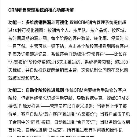
CRM销售管理系统的核心功能拆解
功能一：多维度销售漏斗可视化
螳螂CRM销售管理系统提供超
过10种可视化视图：按销售个人、按团队、按产品线、按区域、
按时间周期的漏斗图。每个阶段的客户数量、转化率、停留时长
一目了然。主管可以一键下钻，点击某个阶段直接看到所有客户
列表及详细跟进记录。系统还会自动标注“异常客户”——比如在
“方案报价”阶段停留超过15天未推进的，系统标黄预警；超过30
天标红，并自动推送提醒给销售主管。这套机制让问题在恶化前
就被发现和解决。
功能二：自动化阶段推进规则
传统CRM需要销售手动修改客户
阶段，但销售经常忘记或滞后更新，导致数据失真。螳螂CRM支
持“动作触发推进”——管理员可以自定义规则：当销售上传了报
价单，客户自动从“意向客户”推进到“方案报价”；当客户点击了电
子合同中的“同意”按钮，自动推进到“合同签订”；当财务确认收到
首付款，自动推进到“已成交”。所有推进都有时间戳和操作记