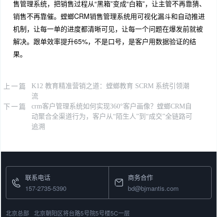
售管理系统，把销售过程从“黑箱”变成“白箱”，让主管不再靠猜、
销售不再靠催。螳螂CRM销售管理系统用可视化漏斗和自动推进
机制，让每一单的进度都清晰可见，让每一个问题在爆发前就被
解决。跟单效率提升65%，不是口号，是客户用数据验证的结
果。
上一篇
K12 教育精准营销之道：螳螂教育 SCRM 系统引领潮
流
下一篇
crm客户管理系统如何实现360°客户画像？螳螂CRM自
动聚合全渠道行为，客户从“陌生人”到“成交”全链路可
追溯
联系电话
商务合作
157-2735-5390
bd@bjmantis.com
北京总部
北京朝阳区将台路5号院5号楼5C一层