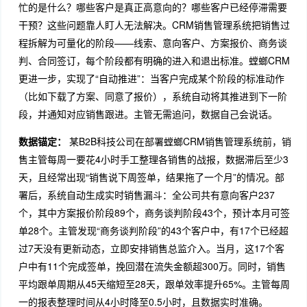
忙的是什么？哪些客户是真正高意向的？哪些客户已经停滞需要
干预？这些问题靠人盯人无法解决。CRM销售管理系统把销售过
程拆解为可量化的阶段——线索、意向客户、方案报价、商务谈
判、合同签订，每个阶段都有明确的进入和退出标准。螳螂CRM
更进一步，实现了“自动推进”：当客户完成某个阶段的标准动作
（比如下载了方案、同意了报价），系统自动将其推进到下一阶
段，并通知对应销售跟进。主管无需追问，数据自己会说话。
数据锚定：
某B2B科技公司在部署螳螂CRM销售管理系统前，销
售主管每周一要花4小时手工整理各销售的战报，数据滞后至少3
天，且经常出现“销售说下周签单，结果拖了一个月”的情况。部
署后，系统自动生成实时销售漏斗：全公司共有意向客户237
个，其中方案报价阶段89个，商务谈判阶段43个，预计本月可签
单28个。主管发现“商务谈判阶段”的43个客户中，有17个已经超
过7天没有更新动态，立即安排销售总监介入。当月，这17个客
户中有11个完成签单，挽回潜在流失金额超300万。同时，销售
平均跟单周期从45天缩短至28天，跟单效率提升65%。主管每周
一的报表整理时间从4小时降至0.5小时，且数据实时准确。