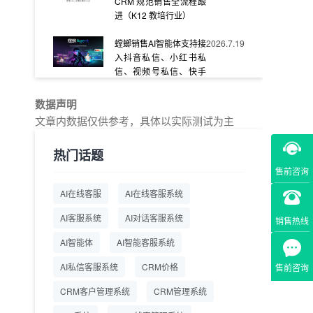
CRM 规范销售全流程跟
进（K12 教培行业）
螳螂销售AI智能体支持接
2026.7.19
入抖音私信、小红书私
信、视频号私信、快手
私信、企业官网等
数据声明
教育AI在线客服怎么选？
2026.7.17
文章内数据仅供参考，具体以实际测试为主
螳螂系统专为K12/职业
教育/素质教育定制，获
热门话题
客+服务+转化一体化
售前咨询
从线索清洗到预约成
2026.7.16
AI在线客服
AI在线客服系统
交：螳螂科技销售AI智能
体覆盖售前全流程
AI客服系统
AI对话客服系统
销售热线
一站式SCRM系统企微
2026.7.14
AI智能体
AI智能客服系统
解决方案 打通私域营销
AI私信客服系统
全流程
CRM价格
售前咨询
CRM客户管理系统
CRM管理系统
商用SCRM系统企微工
2026.7.14
具 自动拓客运维 降低运