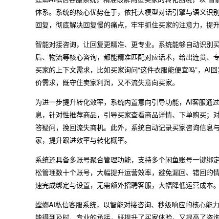
体系。系统的核心优势在于，依托大模型对话引擎与语义识别
回复，彻底解决回复慢的痛点，牢牢抓住买家的注意力，提
智能对接咨询，让回复更精准、更专业。系统能够自动识别
后、物流等核心咨询，都能精准匹配对应话术，给出连贯、
买家的上下文需求，比如买家询问“这件衣服能便宜吗”，AI
价需求，既守住卖家利润，又不流失意向买家。
为进一步提升转化效率，系统内置意向引导功能，AI客服通
息，针对性推荐商品，引导买家查看商品详情、下单购买；对
答疑问，挽回流失商机。此外，系统自动记录买家咨询信息
家，提升跟进效率与转化概率。
系统还具备多账号聚合管理功能，支持多个闲鱼账号一键绑
松管理数十个账号，大幅提升运营效率，避免漏回、错回的
速完成绑定与设置，无需额外招聘客服，大幅降低运营成本
螳螂AI私信客服系统，以智能对接咨询、秒级响应的核心能
能得到及时、专业的承接，既提升了买家体验，又提高了咨