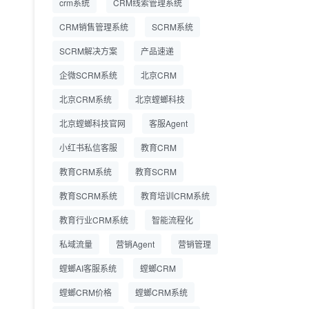
crm系统
CRM线索管理系统
营成本
CRM销售管理系统
SCRM系统
SCRM系统企微版 适配
2026.7.14
SCRM解决方案
企业微信 私域用户精细
产品速递
化管理
企微SCRM系统
北京CRM
教育CRM系统怎么选？
2026.7.10
北京CRM系统
北京螳螂科技
螳螂教育CRM助力教培
机构精细化运营
北京螳螂科技官网
客服Agent
小红书私信客服
教育CRM
教育CRM系统
教育SCRM
教育SCRM系统
教育培训CRM系统
教育行业CRM系统
智能流程化
私域流量
营销Agent
营销管理
螳螂AI客服系统
螳螂CRM
螳螂CRM价格
螳螂CRM系统