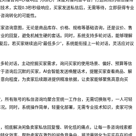
技术，实现0.3秒秒级响应，买家发送私信后，无需等待，立即获得专业
升咨询转化的可能性。
买家咨询意图，无论是商品库存、价格、规格等基础咨询，还是议价、售
专业的回复，避免机械生硬的套话。同时，系统支持多轮对话，能够理解
回复后，若买家继续追问“最低多少”，系统能衔接上一轮对话，灵活应对议
过多轮对话，主动挖掘买家需求，询问买家的使用场景、偏好、预算等信
于咨询后沉默的买家，AI会智能发送唤醒话术，提醒买家查看商品、解
与意向程度，为卖家后续跟进提供精准依据，让卖家能够聚焦高意向买
定，所有账号的私信咨询均聚合至统一工作台，无需切换账号，一人可轻
情况。同时，系统操作简单，轻量化部署，无需专业技术知识，卖家可快
。
力，彻底解决闲鱼卖家私信回复慢、转化低的痛点，让每一条咨询线索都
询转化效率，帮助卖家在激烈的闲鱼竞争中，将流量转化为实实在在的成