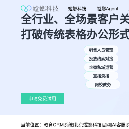
跳
螳螂科技
螳螂Agent
至
全行业、全场景客户
内
容
打破传统表格办公形
销售人员管理
投放线索对接
企微私域运营
直播录播
网校教务
申请免费试用
当前位置：
教育CRM系统|北京螳螂科技官网|AI客服