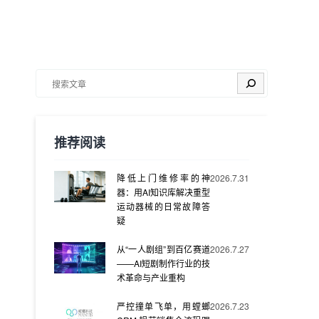
搜索
推荐阅读
降低上门维修率的神
2026.7.31
器：用AI知识库解决重型
运动器械的日常故障答
疑
从“一人剧组”到百亿赛道
2026.7.27
——AI短剧制作行业的技
术革命与产业重构
严控撞单飞单，用螳螂
2026.7.23