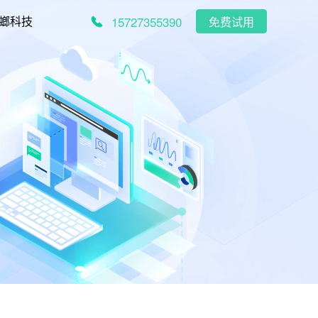
15727355390
螂科技
免费试用