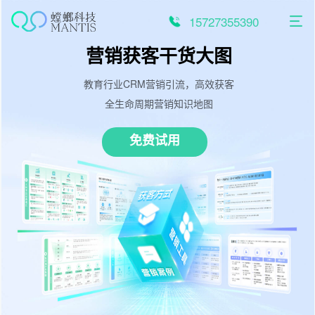
跳
至
15727355390
内
容
营销获客干货大图
教育行业CRM营销引流，高效获客
全生命周期营销知识地图
免费试用