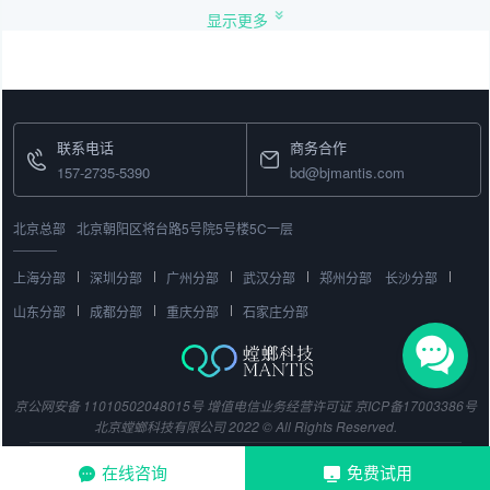
显示更多
联系电话
商务合作
157-2735-5390
bd@bjmantis.com
北京总部
北京朝阳区将台路5号院5号楼5C一层
上海分部
深圳分部
广州分部
武汉分部
郑州分部
长沙分部
山东分部
成都分部
重庆分部
石家庄分部
京公网安备 11010502048015号
增值电信业务经营许可证
京ICP备17003386号
北京螳螂科技有限公司 2022 © All Rights Reserved.
在线咨询
免费试用