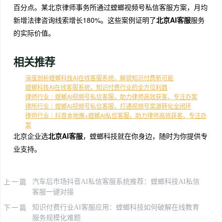
百分点。某北京律师事务所通过螳螂视频号私信客服方案，月均
新增法律咨询线索增长180%。这些案例证明了
北京AI客服
服务
的实际价值。
相关推荐
深度剖析螳螂科技AI在线客服系统，解锁知识付费新可能
螳螂科技AI在线客服系统，知识付费行业的全方位利器
律师行业｜螳螂AI视频号私信客服，助力律师高效获客、专注办案
律所行业｜螳螂AI视频号私信客服，打通视频号案源转化全闭环
律师行业｜抖音本地推+螳螂AI私信客服，助力律师高效获客、专注办
案
北京企业选
北京AI客服
，螳螂科技就在你身边，随时为你提供专
业支持。
上一篇
汽车后市场抖音AI私信客服系统推荐：螳螂科技AI私信
客服一键对接
下一篇
知识付费行业AI客服应用：螳螂科技如何破解在线教育
服务规模化难题