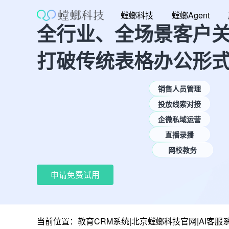
跳
螳螂科技
螳螂Agent
至
全行业、全场景客户
内
容
打破传统表格办公形
销售人员管理
投放线索对接
企微私域运营
直播录播
网校教务
申请免费试用
当前位置：
教育CRM系统|北京螳螂科技官网|AI客服