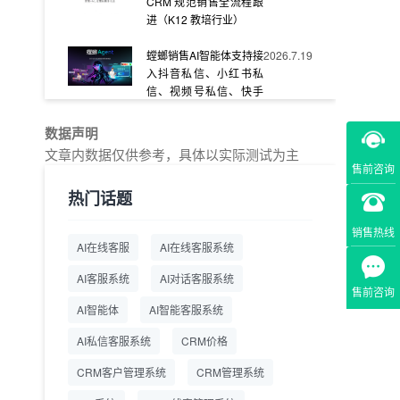
CRM 规范销售全流程跟
进（K12 教培行业）
螳螂销售AI智能体支持接
2026.7.19
入抖音私信、小红书私
信、视频号私信、快手
私信、企业官网等
数据声明
教育AI在线客服怎么选？
2026.7.17
文章内数据仅供参考，具体以实际测试为主
螳螂系统专为K12/职业
售前咨询
教育/素质教育定制，获
热门话题
客+服务+转化一体化
销售热线
从线索清洗到预约成
2026.7.16
AI在线客服
AI在线客服系统
交：螳螂科技销售AI智能
体覆盖售前全流程
AI客服系统
AI对话客服系统
售前咨询
一站式SCRM系统企微
2026.7.14
AI智能体
AI智能客服系统
解决方案 打通私域营销
AI私信客服系统
全流程
CRM价格
CRM客户管理系统
CRM管理系统
商用SCRM系统企微工
2026.7.14
具 自动拓客运维 降低运