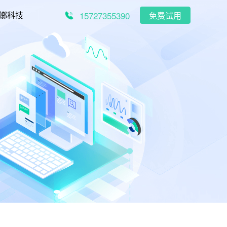
15727355390
螂科技
免费试用