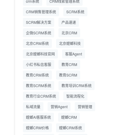
crm系统
CRM线索管理系统
营成本
CRM销售管理系统
SCRM系统
SCRM系统企微版 适配
2026.7.14
SCRM解决方案
企业微信 私域用户精细
产品速递
化管理
企微SCRM系统
北京CRM
教育CRM系统怎么选？
2026.7.10
北京CRM系统
北京螳螂科技
螳螂教育CRM助力教培
机构精细化运营
北京螳螂科技官网
客服Agent
小红书私信客服
教育CRM
教育CRM系统
教育SCRM
教育SCRM系统
教育培训CRM系统
教育行业CRM系统
智能流程化
私域流量
营销Agent
营销管理
螳螂AI客服系统
螳螂CRM
螳螂CRM价格
螳螂CRM系统