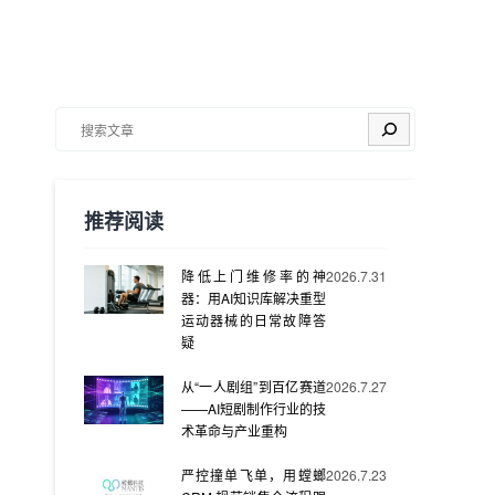
搜索
推荐阅读
降低上门维修率的神
2026.7.31
器：用AI知识库解决重型
运动器械的日常故障答
疑
从“一人剧组”到百亿赛道
2026.7.27
——AI短剧制作行业的技
术革命与产业重构
严控撞单飞单，用螳螂
2026.7.23