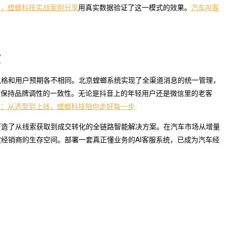
率，螳螂科技实战案例分享
用真实数据验证了这一模式的效果。
汽车AI客
验
风格和用户预期各不相同。北京螳螂系统实现了全渠道消息的统一管理，
时保持品牌调性的一致性。无论是抖音上的年轻用户还是微信里的老客
略：从选型到上线，螳螂科技陪你走好每一步
打造了从线索获取到成交转化的全链路智能解决方案。在汽车市场从增量
经销商的生存空间。部署一套真正懂业务的AI客服系统，已成为汽车经