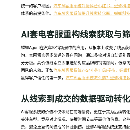
统一的客户视图。
汽车AI客服系统对接抖音小红书，螳螂科
体系的前提条件。
汽车AI客服系统提升线索转化率，螳螂科
AI套电客服重构线索获取与
螳螂Agent在汽车经销场景中的应用，从根本上改变了线索获
询、官网留言等多渠道的客户问询，通过多轮对话自动识别
分分级。高价值线索立即推送给对应品牌的销售顾问，低意
团队的人效。正如
汽车AI客服系统7×24小时自动接待，螳
赢得客户信任的第一步。
汽车AI客服系统怎么选？螳螂科技
从线索到成交的数据驱动转
AI客服系统的价值不仅体现在前端接待，更在于其为后续转
关注车型、竞品对比情况、决策时间节点等高价值信息。这些
景，避免重复询问造成的体验损伤。螳螂AI客服系统还支持