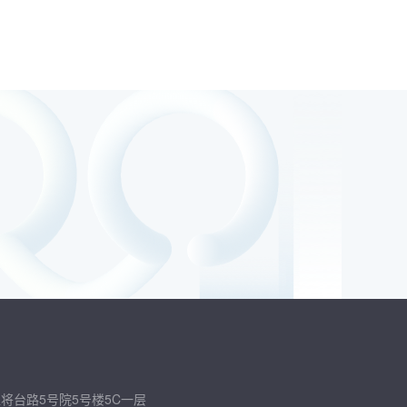
将台路5号院5号楼5C一层