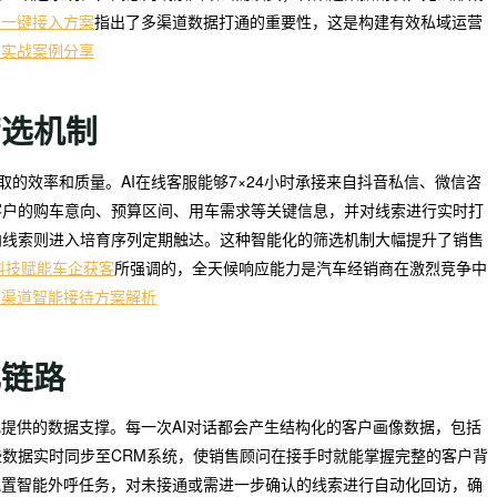
技一键接入方案
指出了多渠道数据打通的重要性，这是构建有效私域运营
技实战案例分享
筛选机制
取的效率和质量。AI在线客服能够7×24小时承接来自抖音私信、微信咨
客户的购车意向、预算区间、用车需求等关键信息，并对线索进行实时打
向线索则进入培育序列定期触达。这种智能化的筛选机制大幅提升了销售
螂科技赋能车企获客
所强调的，全天候响应能力是汽车经销商在激烈竞争中
多渠道智能接待方案解析
化链路
化提供的数据支撑。每一次AI对话都会产生结构化的客户画像数据，包括
数据实时同步至CRM系统，使销售顾问在接手时就能掌握完整的客户背
配置智能外呼任务，对未接通或需进一步确认的线索进行自动化回访，确