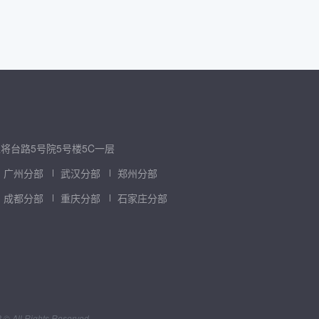
将台路5号院5号楼5C一层
广州分部
武汉分部
郑州分部
成都分部
重庆分部
石家庄分部
l Rights Reserved.