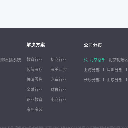
解决方案
公司分布
教育行业
招商行
业
螳螂直播系统
北京总部
北京朝阳区
传统医疗
医美口腔
上海分部
深圳分部
快消零售
汽车行业
长沙分部
山东分部
金融行业
财税行业
职业教育
电商行业
家居家装
48015号
增值电信业务经营许可证
京ICP备17003386号
北京螳螂科技有限公司 2022 © Al