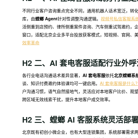
不同行业客户咨询重点完全不同，通用机器人话术宽泛，转
库，由
螳螂 Agent
针对性调整沟通逻辑。
视频号私信客服系
活侧重到店预约、律所侧重案件咨询、汽车侧重试驾邀约，
窗口，适配北京企业多平台投放获客模式，短视频、官网、
效率革命
H2 二、AI 套电客服适配行业外
各行业电话沟通话术差异显著，
AI 套电客服
依托
北京螳螂系
谈、知识付费邀约体验课均可一键启用。
AI 套电客服是什
户沟通习惯，语气自然接地气，灵活应对本地客户比价、观
跨区域无效线索干扰，提升本地客户成交效率。
H2 三、螳螂 AI 客服系统灵活
北京既有初创小微企业，也有大型连锁集团，系统部署需求