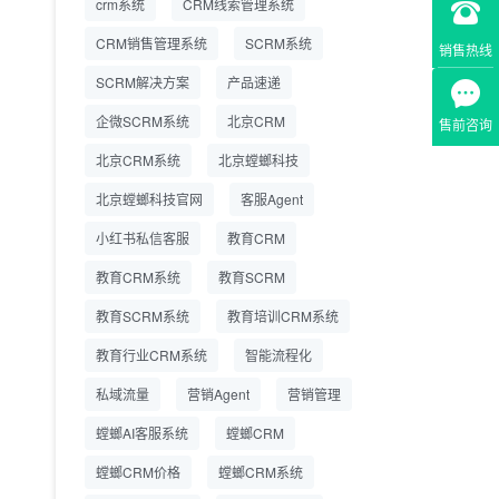
crm系统
CRM线索管理系统
营成本
CRM销售管理系统
SCRM系统
销售热线
SCRM系统企微版 适配
2026.7.14
SCRM解决方案
企业微信 私域用户精细
产品速递
化管理
企微SCRM系统
北京CRM
售前咨询
教育CRM系统怎么选？
2026.7.10
北京CRM系统
北京螳螂科技
螳螂教育CRM助力教培
机构精细化运营
北京螳螂科技官网
客服Agent
小红书私信客服
教育CRM
教育CRM系统
教育SCRM
教育SCRM系统
教育培训CRM系统
教育行业CRM系统
智能流程化
私域流量
营销Agent
营销管理
螳螂AI客服系统
螳螂CRM
螳螂CRM价格
螳螂CRM系统