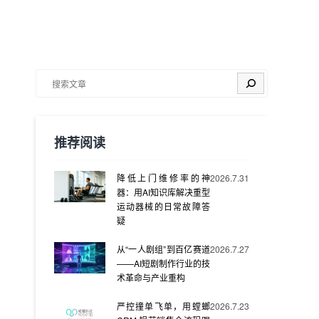
搜索
推荐阅读
降低上门维修率的神
2026.7.31
器：用AI知识库解决重型
运动器械的日常故障答
疑
从“一人剧组”到百亿赛道
2026.7.27
——AI短剧制作行业的技
术革命与产业重构
严控撞单飞单，用螳螂
2026.7.23