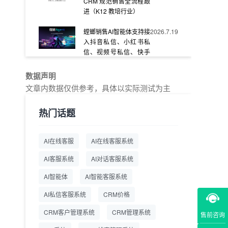
CRM 规范销售全流程跟
进（K12 教培行业）
螳螂销售AI智能体支持接
2026.7.19
入抖音私信、小红书私
信、视频号私信、快手
私信、企业官网等
数据声明
教育AI在线客服怎么选？
2026.7.17
文章内数据仅供参考，具体以实际测试为主
螳螂系统专为K12/职业
教育/素质教育定制，获
热门话题
客+服务+转化一体化
从线索清洗到预约成
2026.7.16
AI在线客服
AI在线客服系统
交：螳螂科技销售AI智能
体覆盖售前全流程
AI客服系统
AI对话客服系统
一站式SCRM系统企微
2026.7.14
AI智能体
AI智能客服系统
解决方案 打通私域营销
AI私信客服系统
全流程
CRM价格
CRM客户管理系统
CRM管理系统
售前咨询
商用SCRM系统企微工
2026.7.14
具 自动拓客运维 降低运