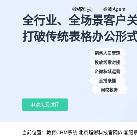
跳
螳螂科技
螳螂Agent
至
全行业、全场景客户
内
容
打破传统表格办公形
销售人员管理
投放线索对接
企微私域运营
直播录播
网校教务
申请免费试用
当前位置：
教育CRM系统|北京螳螂科技官网|AI客服