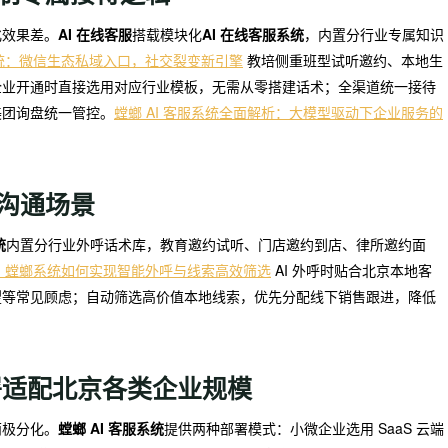
化效果差。
AI 在线客服
搭载模块化
AI 在线客服系统
，内置分行业专属知识
统：微信生态私域入口，社交裂变新引擎
教培侧重班型试听邀约、本地生
企业开通时直接选用对应行业模板，无需从零搭建话术；全渠道统一接待
美团询盘统一管控。
螳螂 AI 客服系统全面解析：大模型驱动下企业服务的
呼沟通场景
统
内置分行业外呼话术库，教育邀约试听、门店邀约到店、律所邀约面
么？螳螂系统如何实现智能外呼与线索高效筛选
AI 外呼时贴合北京本地客
望等常见顾虑；自动筛选高价值本地线索，优先分配线下销售跟进，降低
部署适配北京各类企业规模
两极分化。
螳螂 AI 客服系统
提供两种部署模式：小微企业选用 SaaS 云端