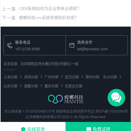
上一篇
CRM系统如何为企业带来业绩呢？
下一篇
螳螂科技crm系统有哪些好处呢？
联系电话
商务合作
157-2735-5390
bd@bjmantis.com
北京总部
北京朝阳区将台路5号院5号楼5C一层
上海分部
深圳分部
广州分部
武汉分部
郑州分部
长沙分部
山东分部
成都分部
重庆分部
石家庄分部
京公网安备 11010502048015号
增值电信业务经营许可证
京ICP备17003386号
北京螳螂科技有限公司 2022 © All Rights Reserved.
在线咨询
免费试用