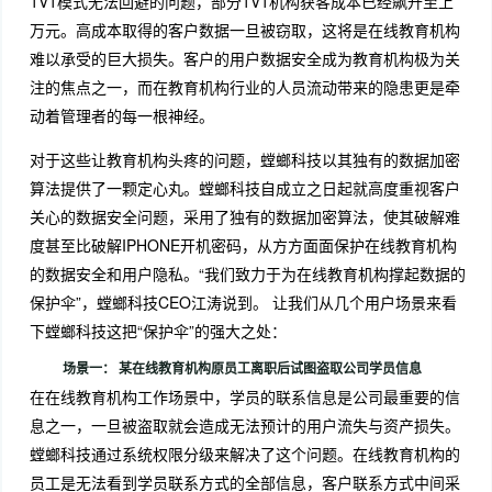
1V1模式无法回避的问题，部分1V1机构获客成本已经飙升至上
万元。高成本取得的客户数据一旦被窃取，这将是在线教育机构
难以承受的巨大损失。客户的用户数据安全成为教育机构极为关
注的焦点之一，而在教育机构行业的人员流动带来的隐患更是牵
动着管理者的每一根神经。
对于这些让教育机构头疼的问题，螳螂科技以其独有的数据加密
算法提供了一颗定心丸。螳螂科技自成立之日起就高度重视客户
关心的数据安全问题，采用了独有的数据加密算法，使其破解难
度甚至比破解IPHONE开机密码，从方方面面保护在线教育机构
的数据安全和用户隐私。“我们致力于为在线教育机构撑起数据的
保护伞”，螳螂科技CEO江涛说到。 让我们从几个用户场景来看
下螳螂科技这把“保护伞”的强大之处：
场景一： 某在线教育机构原员工离职后试图盗取公司学员信息
在在线教育机构工作场景中，学员的联系信息是公司最重要的信
息之一，一旦被盗取就会造成无法预计的用户流失与资产损失。
螳螂科技通过系统权限分级来解决了这个问题。在线教育机构的
员工是无法看到学员联系方式的全部信息，客户联系方式中间采