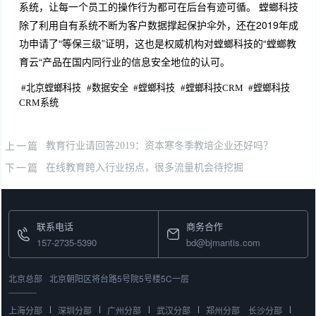
系统，让每一个员工的操作行为都可在后台有迹可循。 螳螂科技
除了利用自有系统不断为客户数据撑起保护伞外，还在2019年成
功申请了“等保三级”证明，这也是权威机构对螳螂科技的“螳螂教
育云“产品在国内同行业的信息安全地位的认可。
#
北京螳螂科技
#
数据安全
#
螳螂科技
#
螳螂科技CRM
#
螳螂科技
CRM系统
上一篇
教育行业请回答2019：资本寒冬季教培企业还好吗？
下一篇
在线教育跨入行业拐点，很多流量机会待挖掘
联系电话
商务合作
157-2735-5390
bd@bjmantis.com
北京总部
北京朝阳区将台路5号院5号楼5C一层
上海分部
深圳分部
广州分部
武汉分部
郑州分部
长沙分部