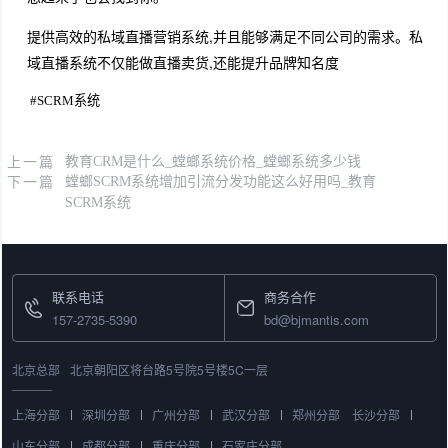
提供高效的私域直播营销系统,并且能够满足不同公司的需求。私
域直播系统不仅能做直播卖货,还能提升品牌知名度
#
SCRM系统
上一篇
教育CRM是什么_螳螂系统价格_螳螂系统多少钱
下一篇
螳螂SCRM系统增加引流分发功能这么好用吗_教育
SCRM系统
联系电话
商务合作
157-2735-5390
bd@bjmantis.com
北京总部
北京朝阳区将台路5号院5号楼5C一层
上海分部
深圳分部
广州分部
武汉分部
郑州分部
长沙分部
山东分部
成都分部
重庆分部
石家庄分部