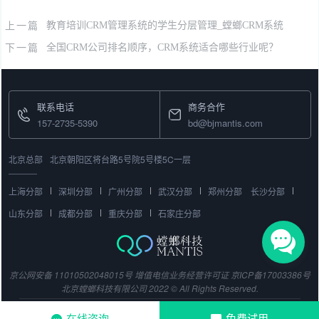
上一篇
教育培训CRM管理系统的学生分层管理_螳螂CRM系统
下一篇
全国CRM公司排名顺序，CRM系统适合哪些行业呢？
联系电话
商务合作
157-2735-5390
bd@bjmantis.com
北京总部
北京朝阳区将台路5号院5号楼5C一层
上海分部
深圳分部
广州分部
武汉分部
郑州分部
长沙分部
山东分部
成都分部
重庆分部
石家庄分部
京公网安备 11010502048015号
增值电信业务经营许可证
京ICP备17003386号
北京螳螂科技有限公司 2022 © All Rights Reserved.
在线咨询
免费试用